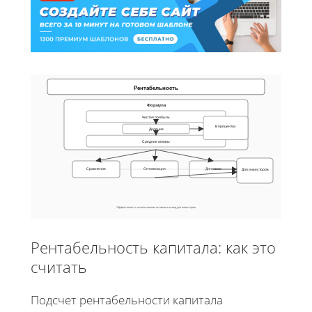
Рентабельность
Формула
Чистая прибыль
В процентах
Деление
Средние активы
Сравнение
Оптимизация
Динамика
Для инвесторов
Эффективность использования активов и вывод для инвесторов
Рентабельность капитала: как это
считать
Подсчет рентабельности капитала