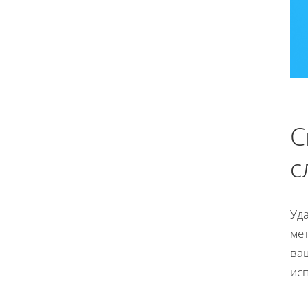
С
с
Уд
ме
ва
ис