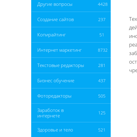
Другие вопросы
4428
Те
Создание сайтов
237
де
Копирайтинг
51
ин
ре
Интернет маркетинг
8732
заб
ост
Текстовые редакторы
281
чре
Бизнес обучение
437
Фоторедакторы
505
Заработок в
125
интернете
Здоровье и тело
521