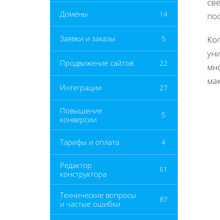
све
Домены
14
пос
Заявки и заказы
5
Ког
ун
Продвижение сайтов
22
мно
ма
Интеграции
27
Повышение
5
конверсии
Тарифы и оплата
4
Редактор
61
конструктора
Технические вопросы
87
и частые ошибки