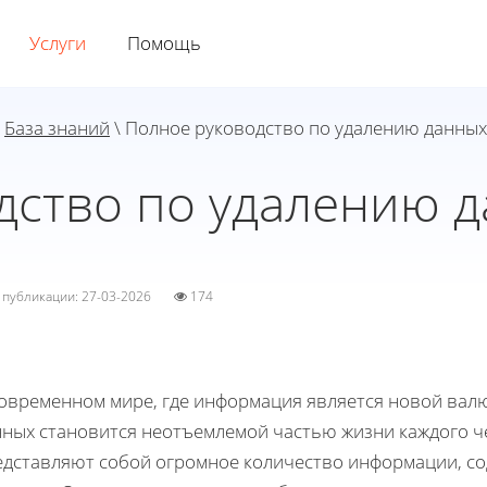
Услуги
Помощь
\
База знаний
\ Полное руководство по удалению данных
дство по удалению д
а публикации: 27-03-2026
174
современном мире, где информация является новой вал
нных становится неотъемлемой частью жизни каждого ч
едставляют собой огромное количество информации, с