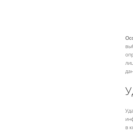
Ос
вы
оп
ли
дан
У
Уд
ин
в к