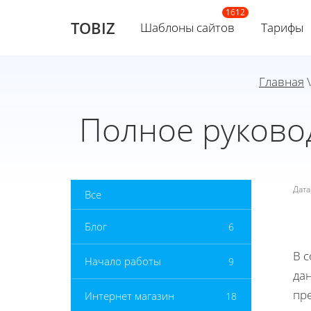
TOBIZ
Шаблоны сайтов
Тарифы
Главная
Полное руково
Дат
Все
Блог
6
В 
Начало работы
9
да
пр
Интернет магазин
18