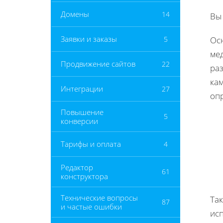
Домены
14
Вы
Заявки и заказы
5
Ос
мед
Продвижение сайтов
22
раз
кам
Интеграции
27
оп
Повышение
5
конверсии
Тарифы и оплата
4
Редактор
61
конструктора
Технические вопросы
Та
87
и частые ошибки
ис