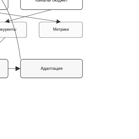
нкуренты
Метрики
Адаптация