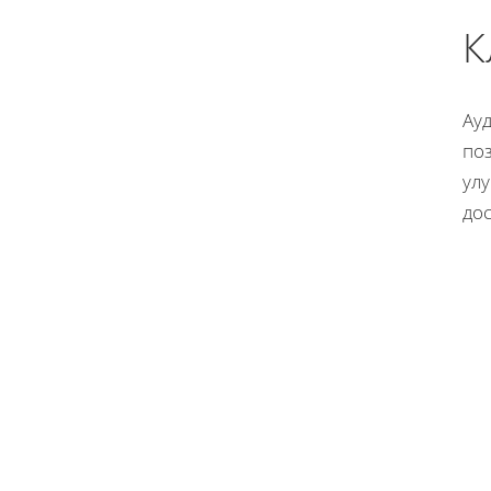
К
Ау
по
ул
до