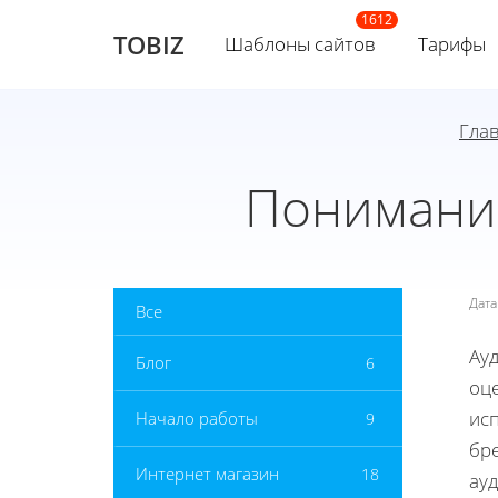
TOBIZ
Шаблоны сайтов
Тарифы
Гла
Понимание
Дат
Все
Ауд
Блог
6
оце
ис
Начало работы
9
бр
Интернет магазин
18
ауд