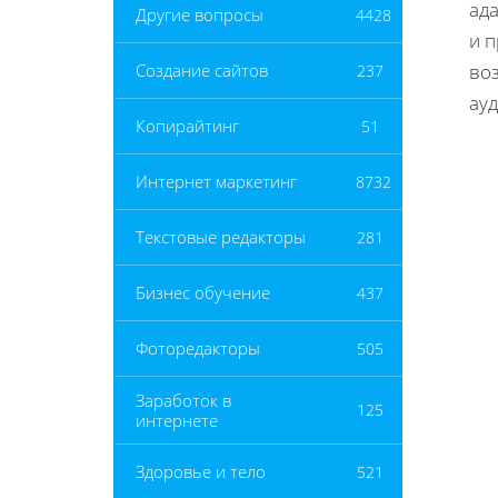
ад
Другие вопросы
4428
и 
во
Создание сайтов
237
ау
Копирайтинг
51
Интернет маркетинг
8732
Текстовые редакторы
281
Бизнес обучение
437
Фоторедакторы
505
Заработок в
125
интернете
Здоровье и тело
521