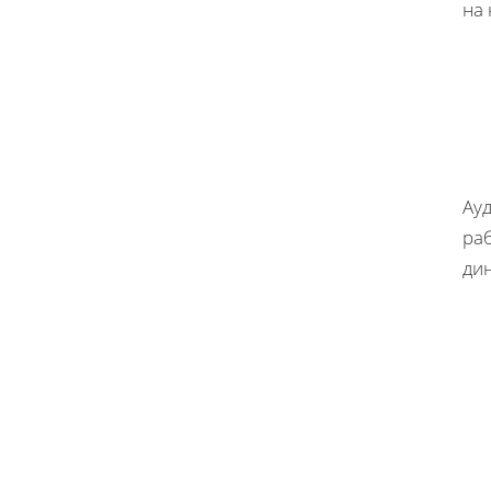
на
Ау
ра
ди