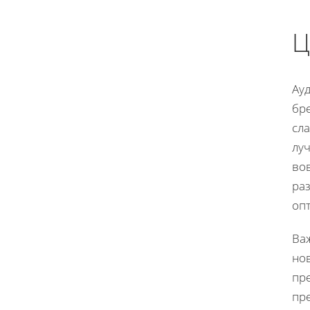
Ц
Ау
бре
сла
луч
во
раз
оп
Важ
нов
пр
пр