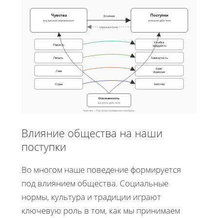
Чувства
Поступки
Влияние
внутренние переживания
внешние действия
обратная связь
Улыбка
Радость
Щедрость
Печаль
Замкнутость
Крик
Гнев
Агрессия
Страх
Бегство
Осознанность
контроль действий
Чувства ↔ Поступки: понимание и контроль
Влияние общества на наши
поступки
Во многом наше поведение формируется
под влиянием общества. Социальные
нормы, культура и традиции играют
ключевую роль в том, как мы принимаем