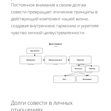
Постоянное внимание к своим долгам
совести превращает этические принципы в
действующий компонент нашей жизни,
создавая внутреннюю гармонию и укрепляя
чувство личной целеустремленности.
Долг совести
Этика
Суд совести
Самоанализ
Практика
Моральный долг
Осознание
Мотив
Применение
Честность
Помощь
Рост
Интеграция
Долги совести в личных
отношениях