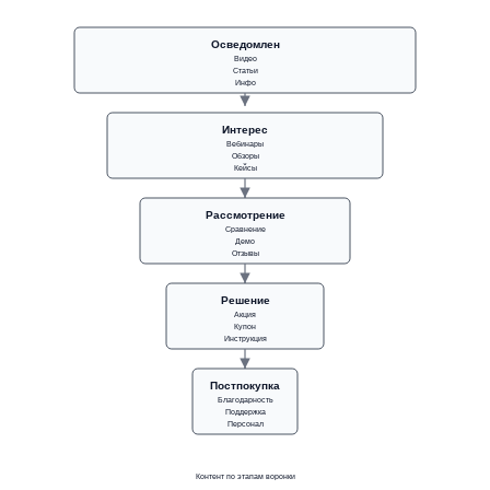
Осведомлен
Видео
Статьи
Инфо
Интерес
Вебинары
Обзоры
Кейсы
Рассмотрение
Сравнение
Демо
Отзывы
Решение
Акция
Купон
Инструкция
Постпокупка
Благодарность
Поддержка
Персонал
Контент по этапам воронки