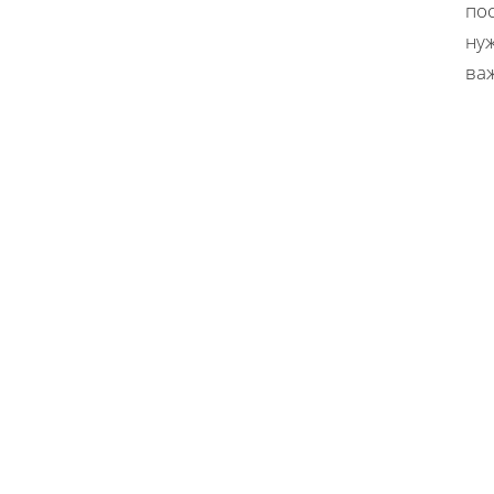
пос
нуж
ва