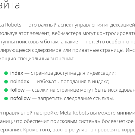
айта
ta Robots — это важный аспект управления индексацией
ользуя этот элемент, веб-мастера могут контролироват
тупны поисковым ботам, а какие — нет. Это особенно п
блирующееся содержимое или приватные страницы. Инст
мощью специальных значений:
index
— страница доступна для индексации;
noindex
— избежать попадания в индекс;
follow
— ссылки на странице могут быть исследова
nofollow
— запретить следование ссылкам.
и правильной настройке Meta Robots вы можете миним
аниц, что обеспечит поисковым системам более четкое
ержания. Кроме того, важно регулярно проверять корр