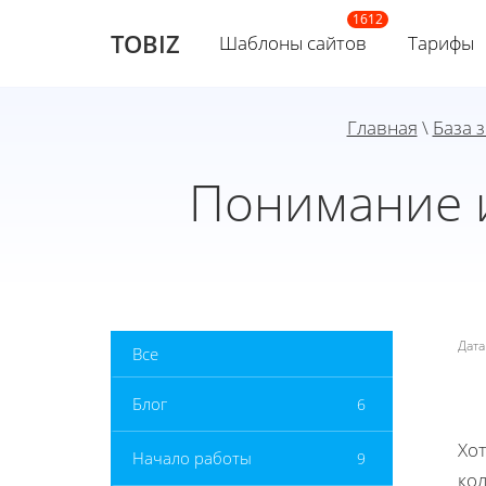
TOBIZ
Шаблоны сайтов
Тарифы
Главная
\
База 
Понимание и
Дат
Все
Блог
6
Хот
Начало работы
9
ко