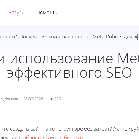
Услуги
Помощь
знаний
\ Понимание и использование Meta Robots для э
 использование Met
эффективного SEO
а публикации: 26-02-2026
225
ите создать сайт на конструкторе без затрат? Активиру
ллекции
шаблонов сайтов бесплатно
.