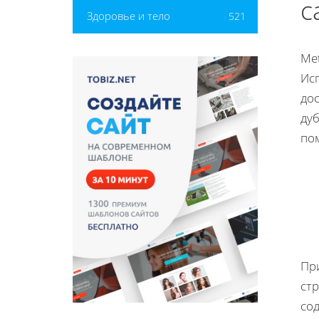
с
Здоровье и тело
521
Me
Исп
дос
ду
по
Пр
стр
сод