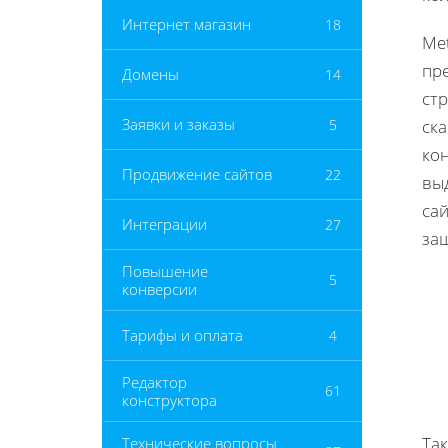
Интернет магазин
18
Met
пр
Домены
14
ст
Заявки и заказы
5
ск
кон
Продвижение сайтов
22
вы
сай
Интеграции
27
за
Повышение
5
конверсии
Тарифы и оплата
4
Редактор
61
конструктора
Так
Технические вопросы