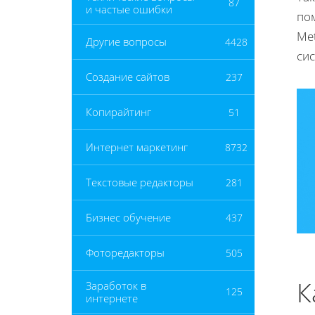
87
и частые ошибки
по
Me
Другие вопросы
4428
сис
Создание сайтов
237
Копирайтинг
51
Интернет маркетинг
8732
Текстовые редакторы
281
Бизнес обучение
437
Фоторедакторы
505
К
Заработок в
125
интернете