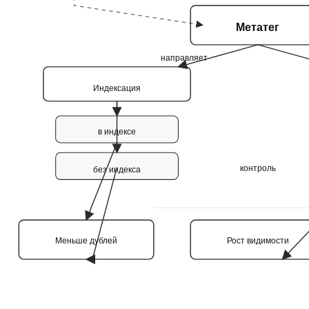
Метатег
направляет
Индексация
в индексе
контроль
без индекса
Меньше дублей
Рост видимости