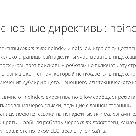
сновные директивы: noind
рективы
robots meta
noindex и nofollow играют существе
сколько страницы сайта должны участвовать в индекса
ndex указывает поисковым роботам не включать эту стр
 страниц с контентом, который не нуждается в индекси
ключения дублирующего, неценного или технического к
тличие от noindex, директива nofollow сообщает робот
нжирования через ссылки, ведущие с данной страницы. 
ранице имеются ссылки на ненадежные или малозначител
ощрять. Сообщая роботам через
meta robots
теги, какие
управляете потоком SEO-веса внутри сайта.