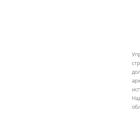
Уп
ст
дол
арх
ис
На
об