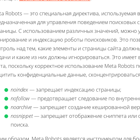
a Robots — это специальная директива, используемая в
едназначенная для управления поведением поисковых с
раницы. С использованием различных значений, можно 
анирование и индексацию роботы поисковиков. Это поз
троль над тем, какие элементы и страницы сайта должн
дачи и какие из них должны игнорироваться. Это имеет
та, поскольку корректное использование Meta Robots п
щитить конфиденциальные данные, сконцентрироваться
noindex
— запрещает индексацию страницы;
nofollow
— предотвращает следование по внутренн
noarchive
— запрещает создание кешированной вер
nosnippet
— запрещает отображение сниппета или о
поиска.
им образом, Meta Robots является инструментом для б