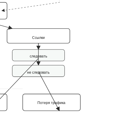
Ссылки
следовать
не следовать
Потеря трафика