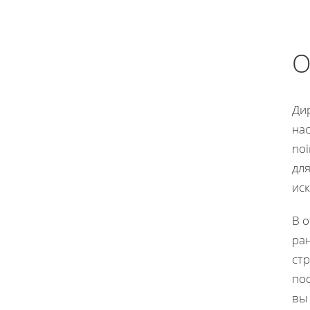
О
Ди
на
noi
для
ис
В о
ра
ст
по
вы 