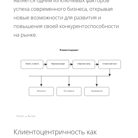
является одним из ключевых факторов
успеха современного бизнеса, открывая
новые возможности для развития и
повышения своей конкурентоспособности
на рынке.
Клиентоориент
Понять клиента
Персонализация
Обратная связь
Клиентский опыт
Лояльность
Рост прибыли
Преимущество
Процесс → Выгоды
Клиентоцентричность как