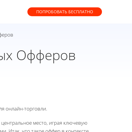
ПОПРОБОВАТЬ
БЕСПЛАТНО
феров
ых Офферов
ля онлайн-торговли.
 центральное место, играя ключевую
и. Итак, что такое оффер в контексте