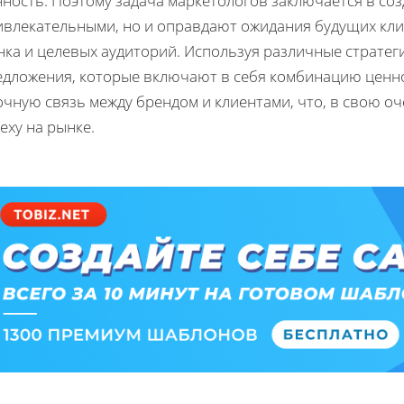
ность. Поэтому задача маркетологов заключается в соз
ивлекательными, но и оправдают ожидания будущих кли
нка и целевых аудиторий. Используя различные страте
едложения, которые включают в себя комбинацию ценнос
чную связь между брендом и клиентами, что, в свою о
еху на рынке.