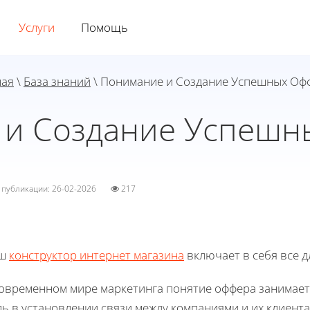
Услуги
Помощь
ная
\
База знаний
\ Понимание и Создание Успешных Оф
 и Создание Успешн
а публикации: 26-02-2026
217
ш
конструктор интернет магазина
включает в себя все д
современном мире маркетинга понятие оффера занимает
ь в установлении связи между компаниями и их клиентам