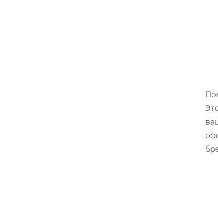
По
Это
ва
оф
бре