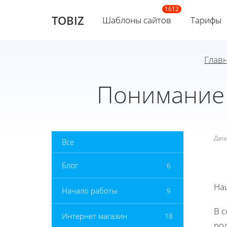
TOBIZ
Шаблоны сайтов
Тарифы
Глав
Понимание
Дат
Все
Блог
6
На
Начало работы
9
В 
Интернет магазин
18
рол