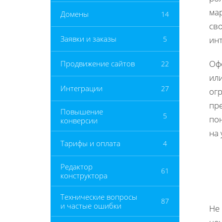
ма
Домены
14
св
Заявки и заказы
5
инт
Оф
Продвижение сайтов
22
ил
Интеграции
27
ог
пр
Повышение
5
по
конверсии
на 
Тарифы и оплата
4
Редактор
61
конструктора
Технические вопросы
87
и частые ошибки
Не