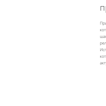
п
Пр
ко
ша
ре
Ис
ко
ак