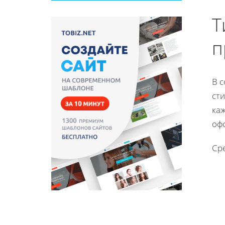
Т
п
В 
ст
ка
оф
Ср