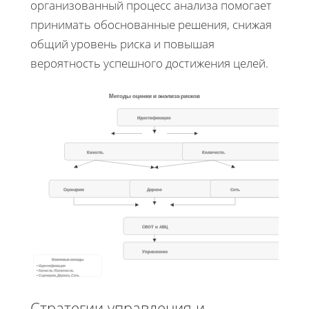
организованный процесс анализа помогает
принимать обоснованные решения, снижая
общий уровень риска и повышая
вероятность успешного достижения целей.
Методы оценки и анализа рисков
Идентификация
Качеств.
Количеств.
Сценарии
Дерево
Сеть
СВОТ и АБЦ
Управление
Ключевые методы
• Идентификация
• Качеств. / Количеств.
• Сценарии, Дерево, Сеть
Стратегии управления и