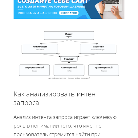
Интент
запроса
Оптимизация
Маркетинг
Поисковый
Персонализация
Видит
Цель
Результат
Информационный
Навигационный
Транзакционный
Знания
Найти
Покупка
Идентификация интента — больше трафика и конверсий
Как анализировать интент
запроса
Анализ интента запроса играет ключевую
роль в понимании того, что именно
пользователь стремится найти при