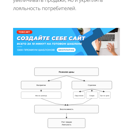
лояльность потребителей.
Психолог.цены
Восприятие
Стратегии
Малая разница
Округление
Скидки
Три по цене
Эксклюзивность
Рост продаж
Лояльность