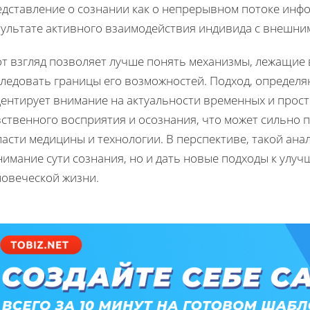
едставление о сознании как о непрерывном потоке инф
зультате активного взаимодействия индивида с внешни
т взгляд позволяет лучше понять механизмы, лежащие в
следовать границы его возможностей. Подход, определя
центирует внимание на актуальности временных и прос
вственного восприятия и осознания, что может сильно 
асти медицины и технологии. В перспективе, такой ана
нимание сути сознания, но и дать новые подходы к улу
ловеческой жизни.