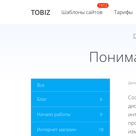
TOBIZ
Шаблоны сайтов
Тарифы
Понима
Дат
Все
Со
Блог
6
дис
инт
Начало работы
9
про
Интернет магазин
18
из