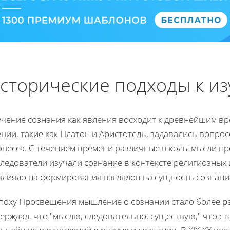
сторические подходы к и
учение сознания как явления восходит к древнейшим в
ции, такие как Платон и Аристотель, задавались вопро
оцесса. С течением времени различные школы мысли пр
ледователи изучали сознание в контексте религиозных 
влияло на формирования взглядов на сущность сознани
эпоху Просвещения мышление о сознании стало более р
ерждал, что "мыслю, следовательно, существую," что с