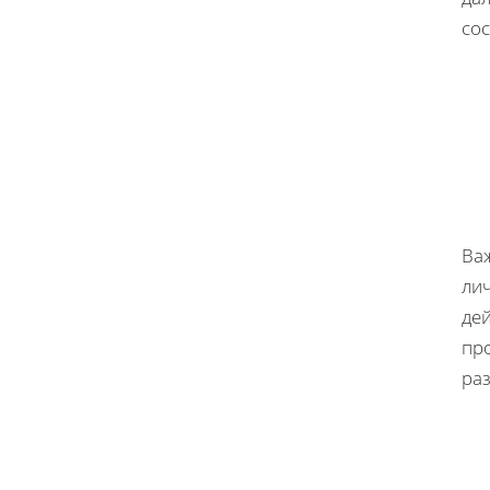
со
Ва
лич
дей
пр
раз