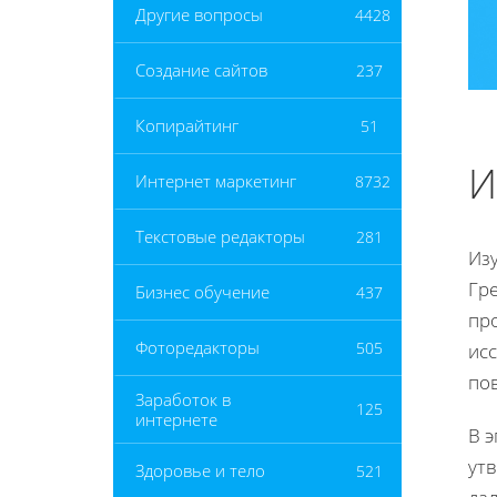
Другие вопросы
4428
Создание сайтов
237
Копирайтинг
51
И
Интернет маркетинг
8732
Текстовые редакторы
281
Из
Гре
Бизнес обучение
437
пр
Фоторедакторы
505
исс
по
Заработок в
125
интернете
В 
утв
Здоровье и тело
521