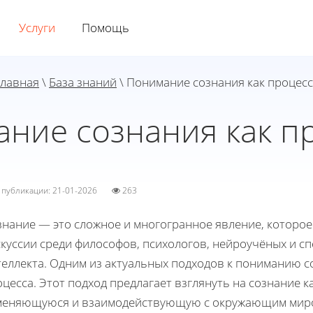
Услуги
Помощь
Главная
\
База знаний
\ Понимание сознания как процес
ние сознания как п
а публикации: 21-01-2026
263
знание — это сложное и многогранное явление, которо
куссии среди философов, психологов, нейроучёных и сп
еллекта. Одним из актуальных подходов к пониманию с
цесса. Этот подход предлагает взглянуть на сознание к
меняющуюся и взаимодействующую с окружающим миром