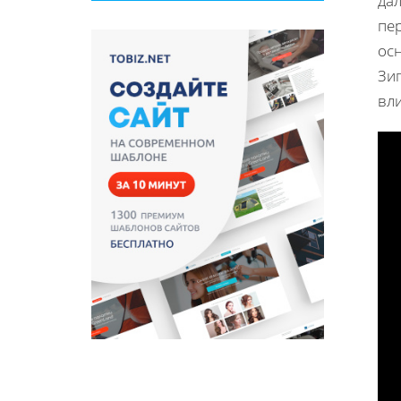
дал
пе
осн
Зиг
вл