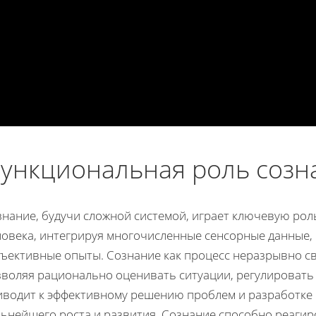
ункциональная роль созн
знание, будучи сложной системой, играет ключевую ро
ловека, интегрируя многочисленные сенсорные данные,
бъективные опыты. Сознание как процесс неразрывно с
зволяя рационально оценивать ситуации, регулировать
иводит к эффективному решению проблем и разработке 
льнейшего роста и развития. Сознание способно реаги