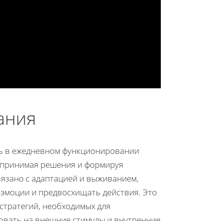
ания
ль в ежедневном функционировании
 принимая решения и формируя
вязано с адаптацией и выживанием,
 эмоции и предвосхищать действия. Это
стратегий, необходимых для
ровать на внешние стимулы и внутренние