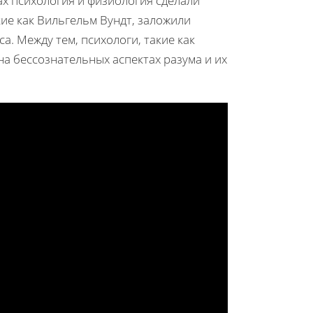
ах психология и физиология сделали
ие как Вильгельм Вундт, заложили
. Между тем, психологи, такие как
а бессознательных аспектах разума и их