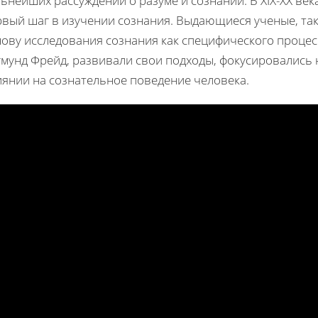
ьнейших рассуждений о разуме и сознании. В XIX-XX век
рвый шаг в изучении сознания. Выдающиеся ученые, так
ову исследования сознания как специфического процесса
мунд Фрейд, развивали свои подходы, фокусировались н
иянии на сознательное поведение человека.