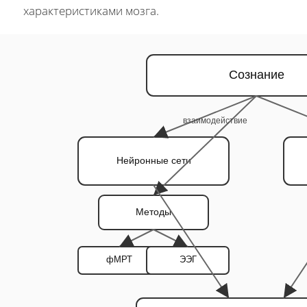
характеристиками мозга.
Сознание
взаимодействие
Нейронные сети
Методы
фМРТ
ЭЭГ