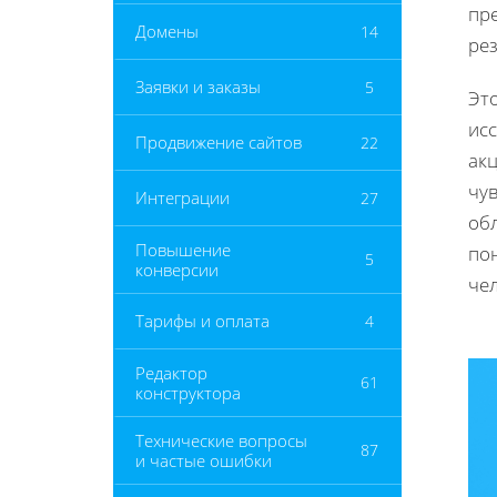
пр
Домены
14
ре
Заявки и заказы
5
Это
ис
Продвижение сайтов
22
ак
чу
Интеграции
27
обл
Повышение
по
5
конверсии
че
Тарифы и оплата
4
Редактор
61
конструктора
Технические вопросы
87
и частые ошибки