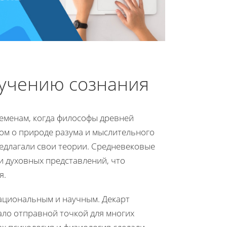
зучению сознания
ременам, когда философы древней
сом о природе разума и мыслительного
едлагали свои теории. Средневековые
и духовных представлений, что
я.
ациональным и научным. Декарт
тало отправной точкой для многих