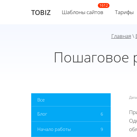
TOBIZ
Шаблоны сайтов
Тарифы
Главная
\
Пошаговое 
Дат
Все
Пр
Блог
6
Од
обя
Начало работы
9