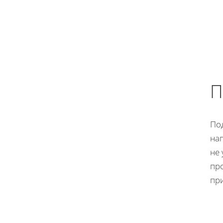
П
По
нап
не 
про
при