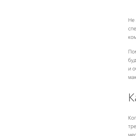
Не 
спе
ком
Пом
бу
и о
ма
К
Ког
тр
ме