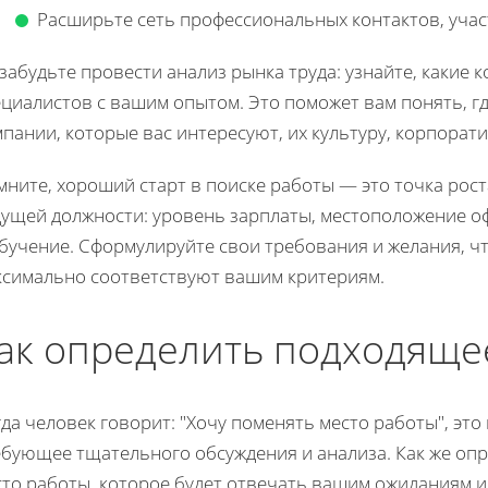
Расширьте сеть профессиональных контактов, учас
забудьте провести анализ рынка труда: узнайте, какие
циалистов с вашим опытом. Это поможет вам понять, где
пании, которые вас интересуют, их культуру, корпорат
ните, хороший старт в поиске работы — это точка рос
дущей должности: уровень зарплаты, местоположение оф
бучение. Сформулируйте свои требования и желания, ч
ксимально соответствуют вашим критериям.
ак определить подходяще
да человек говорит: "Хочу поменять место работы", это
ебующее тщательного обсуждения и анализа. Как же оп
сто работы, которое будет отвечать вашим ожиданиям 