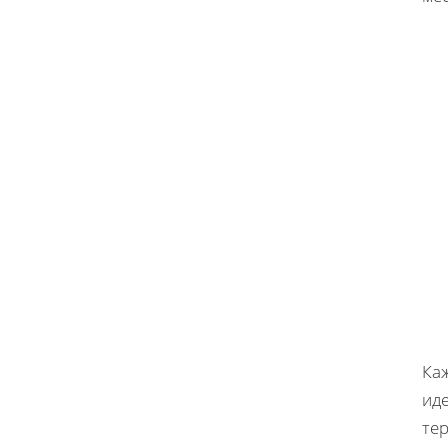
Ка
ид
тер