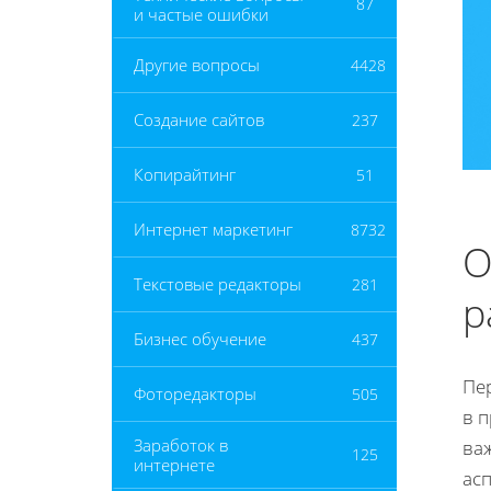
87
и частые ошибки
Другие вопросы
4428
Создание сайтов
237
Копирайтинг
51
Интернет маркетинг
8732
О
Текстовые редакторы
281
р
Бизнес обучение
437
Пе
Фоторедакторы
505
в 
Заработок в
ва
125
интернете
ас