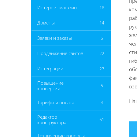
пр
Интернет магазин
18
ком
ра
Домены
14
рук
жел
Заявки и заказы
5
чел
ст
Продвижение сайтов
22
ги
Интеграции
27
обс
фак
Повышение
5
вз
конверсии
На
Тарифы и оплата
4
Редактор
61
конструктора
Технические вопросы