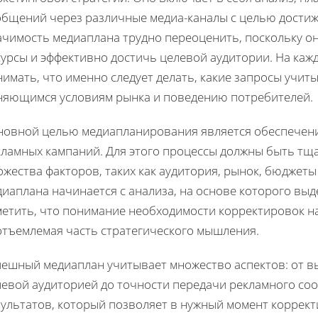
общений через различные медиа-каналы с целью достиж
ачимость медиаплана трудно переоценить, поскольку о
сурсы и эффективно достичь целевой аудитории. На ка
имать, что именно следует делать, какие запросы учиты
няющимся условиям рынка и поведению потребителей.
новной целью медиапланирования является обеспечен
кламных кампаний. Для этого процессы должны быть тщ
жества факторов, таких как аудитория, рынок, бюджет
иаплана начинается с анализа, на основе которого выд
метить, что понимание необходимости корректировок н
отъемлемая часть стратегического мышления.
пешный медиаплан учитывает множество аспектов: от в
левой аудиторией до точности передачи рекламного со
зультатов, который позволяет в нужный момент коррект