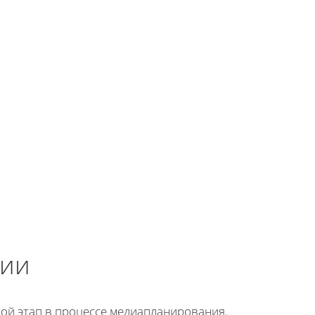
ции
ой этап в процессе медиапланирования.