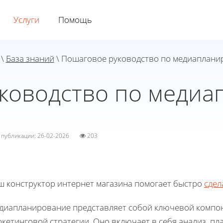
Услуги
Помощь
\
База знаний
\ Пошаговое руководство по медиаплан
ководство по меди
а публикации: 26-02-2026
203
ш конструктор интернет магазина помогает быстро
сдел
диапланирование представляет собой ключевой компон
ркетинговой стратегии. Оно включает в себя анализ, п