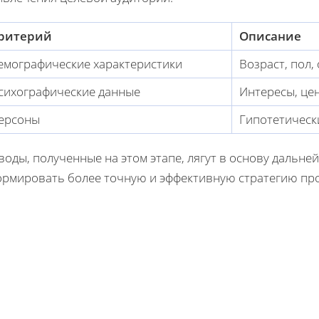
ритерий
Описание
емографические характеристики
Возраст, пол,
сихографические данные
Интересы, це
ерсоны
Гипотетическ
воды, полученные на этом этапе, лягут в основу дальн
ормировать более точную и эффективную стратегию пр