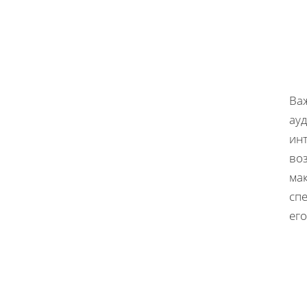
Важ
ау
ин
воз
ма
сп
его