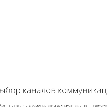
ыбор каналов коммуника
бирать каналы коммуникации для медиаплана — ключев