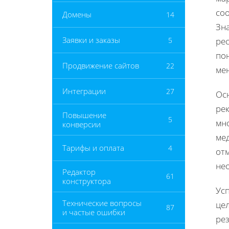
со
Домены
14
Зн
Заявки и заказы
5
ре
пон
Продвижение сайтов
22
ме
Интеграции
27
Ос
ре
Повышение
5
мно
конверсии
мед
Тарифы и оплата
4
от
не
Редактор
61
конструктора
Ус
Технические вопросы
це
87
и частые ошибки
ре