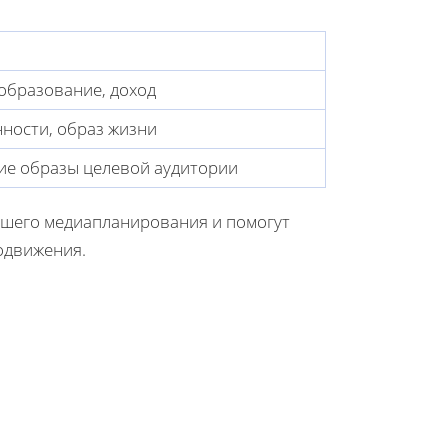
 образование, доход
нности, образ жизни
ие образы целевой аудитории
ейшего медиапланирования и помогут
одвижения.