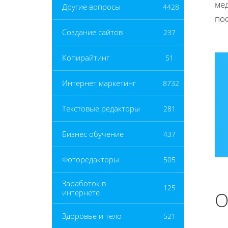
ме
Другие вопросы
4428
по
Создание сайтов
237
Копирайтинг
51
Интернет маркетинг
8732
Текстовые редакторы
281
Бизнес обучение
437
Фоторедакторы
505
Заработок в
125
интернете
О
Здоровье и тело
521