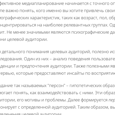
фективное медиапланирование начинается с точного оп
апе важно понять, кого именно вы хотите привлечь сво
ографических характеристик, таких как возраст, пол, о
онцентрироваться на наиболее релевантных группах. Од
оит. Не менее значимыми являются психографические да
зни целевой аудитории.
я детального понимания целевых аудиторий, полезно и
ледования. Один из них – анализ поведения пользовате
нденции и предпочтения аудитории. Также полезными яв
тервью, которые предоставляют инсайты по восприятию 
дание так называемых "персон" – гипотетических обра
могает понять, как взаимодействовать с ними. Эти обр
дитории, его мотивы и проблемы. Далее формируется
пе
зонирует с определенной аудиторией. Таким образом, в
ивлечения целевой аудитории.