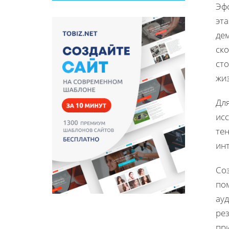
Эф
эт
дем
ск
ст
жи
Дл
исс
те
ин
Соз
по
ау
ре
пр