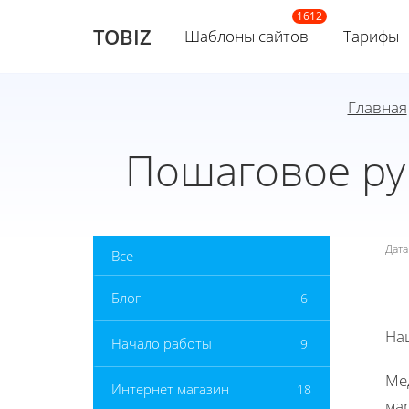
TOBIZ
Шаблоны сайтов
Тарифы
Главная
Пошаговое ру
Дат
Все
Блог
6
На
Начало работы
9
Ме
Интернет магазин
18
ма