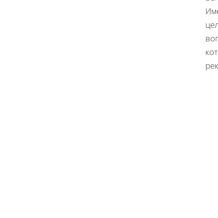
Им
це
во
кот
рек