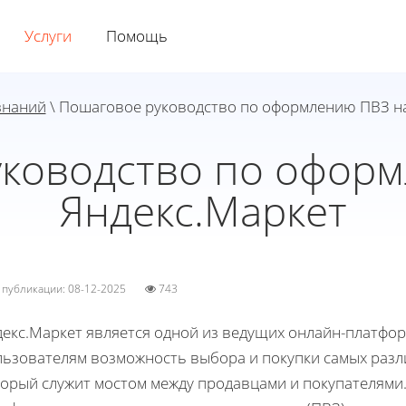
Услуги
Помощь
знаний
\ Пошаговое руководство по оформлению ПВЗ на
ководство по офор
Яндекс.Маркет
а публикации: 08-12-2025
743
декс.Маркет является одной из ведущих онлайн-платфо
льзователям возможность выбора и покупки самых разл
торый служит мостом между продавцами и покупателями