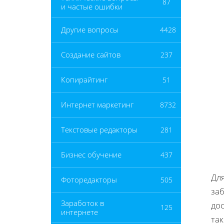
87
и частые ошибки
Другие вопросы
4428
Создание сайтов
237
Копирайтинг
51
Интернет маркетинг
8732
Текстовые редакторы
281
Бизнес обучение
437
Дл
Фоторедакторы
505
заб
Заработок в
дос
125
интернете
та