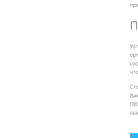
пр
П
Усп
ор
со
чт
Сто
Ва
ПВЗ
ск