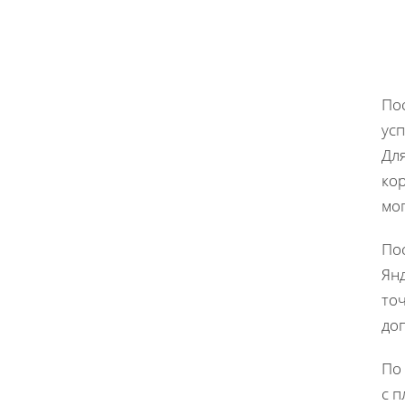
Пос
ус
Для
кор
мог
По
Янд
то
до
По
с п