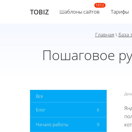
TOBIZ
Шаблоны сайтов
Тарифы
Главная
\
База 
Пошаговое ру
Дат
Все
Ян
Блог
6
по
ко
Начало работы
9