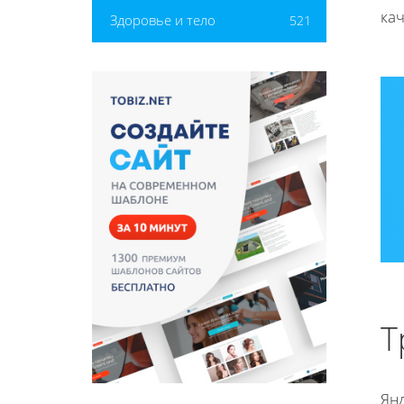
кач
Здоровье и тело
521
Т
Ян