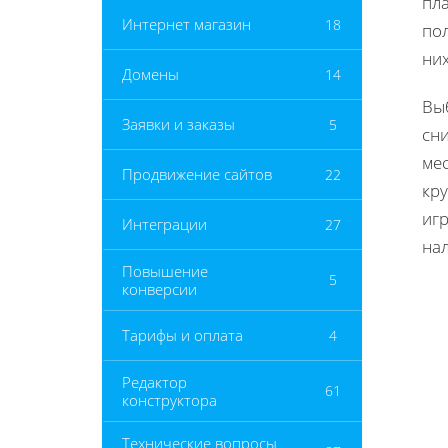
пл
Интернет магазин
18
по
них
Домены
14
Вы
Заявки и заказы
5
сн
мес
Продвижение сайтов
22
кру
игр
Интеграции
27
нал
Повышение
5
конверсии
Тарифы и оплата
4
Редактор
61
конструктора
Технические вопросы