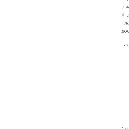
выд
Ян
пл
до
Та
Сл