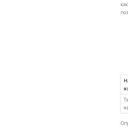
ка
по
Н
я
Т
я
Оп