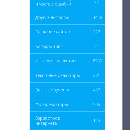
87
и частые ошибки
Другие вопросы
4428
Создание сайтов
237
Копирайтинг
51
Интернет маркетинг
8732
Текстовые редакторы
281
Бизнес обучение
437
Фоторедакторы
505
Заработок в
125
интернете