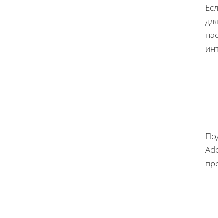
Ес
для
на
ин
По
Ad
пр