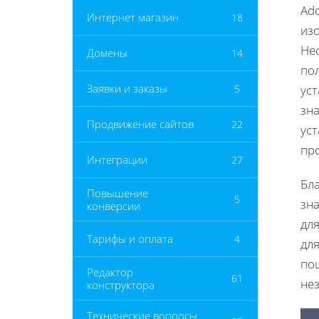
Ad
Интернет магазин
18
из
Не
Домены
14
пол
Заявки и заказы
5
ус
зн
Продвижение сайтов
22
уст
про
Интеграции
27
Бл
Повышение
5
зн
конверсии
для
Тарифы и оплата
4
дл
пош
Редактор
61
нез
конструктора
Технические вопросы