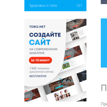
Здоровье и тело
521
П
Пр