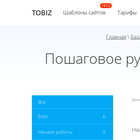
TOBIZ
Шаблоны сайтов
Тарифы
Главная
\
Баз
Пошаговое ру
Дат
Все
Блог
6
На
Начало работы
9