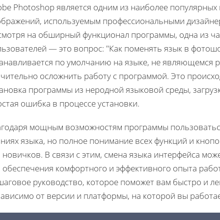
obe Photoshop является одним из наиболее популярных
ображений, используемым профессиональными дизайнер
смотря на обширный функционал программы, одна из ча
ьзователей — это вопрос: "Как поменять язык в фотош
танавливается по умолчанию на языке, не являющемся р
ачительно осложнить работу с программой. Это происхо
ановка программы из неродной языковой среды, загрузк
стая ошибка в процессе установки.
агодаря мощным возможностям программы пользоватьс
аниях языка, но полное понимание всех функций и кноп
 новичков. В связи с этим, смена языка интерфейса мо
я обеспечения комфортного и эффективного опыта работ
аговое руководство, которое поможет вам быстро и ле
ависимо от версии и платформы, на которой вы работае