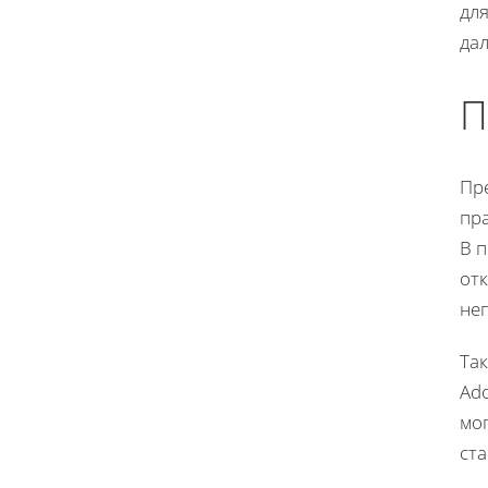
дл
да
П
Пр
пр
В 
от
не
Так
Ad
мог
ст