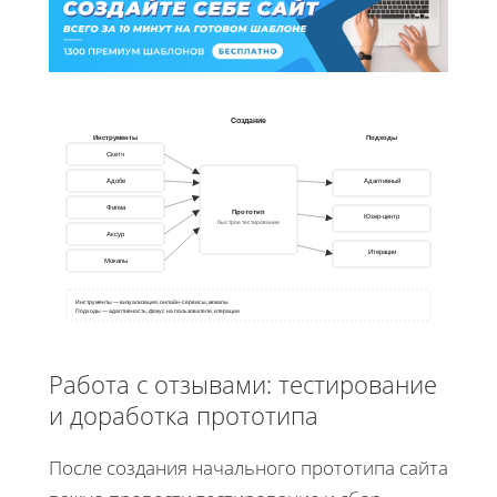
Создание
Инструменты
Подходы
Скетч
Адобе
Адаптивный
Фигма
Прототип
Юзер-центр
быстрое тестирование
Аксур
Итерации
Мокапы
Инструменты — визуализация, онлайн-сервисы, мокапы
Подходы — адаптивность, фокус на пользователе, итерации
Работа с отзывами: тестирование
и доработка прототипа
После создания начального прототипа сайта