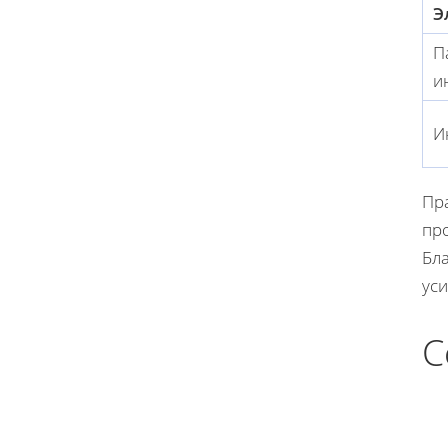
Э
П
и
И
Пр
про
Бла
ус
С