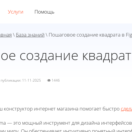
Услуги
Помощь
авная
\
База знаний
\ Пошаговое создание квадрата в Fi
е создание квадрат
а публикации: 11-11-2025
1446
ш конструктор интернет магазина помогает быстро
сдел
gma — это мощный инструмент для дизайна интерфейсо
ему миру. Он обеспечивает интуитивно понятный интер