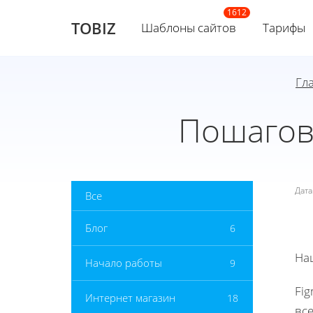
TOBIZ
Шаблоны сайтов
Тарифы
Гл
Пошагово
Дат
Все
Блог
6
На
Начало работы
9
Fi
Интернет магазин
18
вс