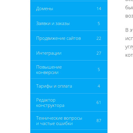
бы
Домены
14
во
Заявки и заказы
5
В э
исп
Продвижение сайтов
22
уг
Интеграции
27
кот
Повышение
5
конверсии
Тарифы и оплата
4
Редактор
61
конструктора
Технические вопросы
87
и частые ошибки