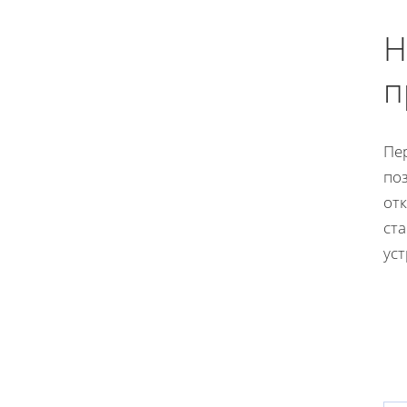
Н
п
Пер
поз
от
ста
уст