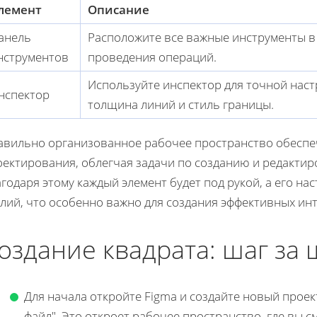
лемент
Описание
анель
Расположите все важные инструменты в 
нструментов
проведения операций.
Используйте инспектор для точной настр
нспектор
толщина линий и стиль границы.
авильно организованное рабочее пространство обеспе
ектирования, облегчая задачи по созданию и редактиро
годаря этому каждый элемент будет под рукой, а его н
илий, что особенно важно для создания эффективных ин
оздание квадрата: шаг за
Для начала откройте Figma и создайте новый проек
файл". Это откроет рабочее пространство, где вы с