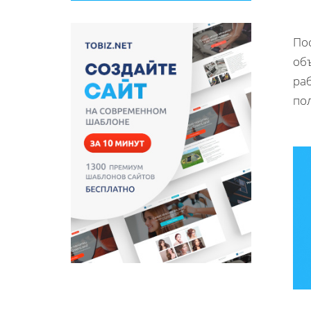
Пос
об
раб
по