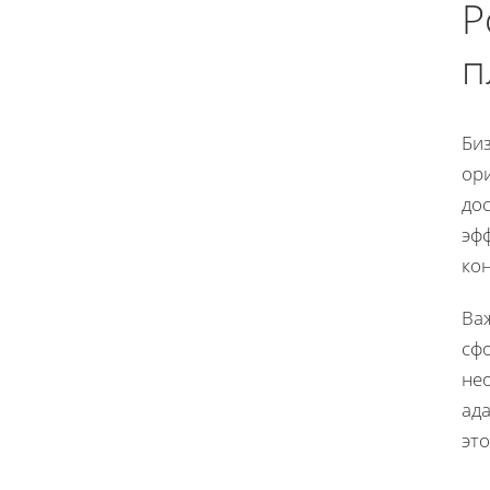
Р
п
Би
ор
до
эф
ко
Важ
сф
не
ад
это