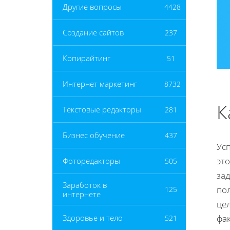
Другие вопросы
4428
Создание сайтов
237
Копирайтинг
51
Интернет маркетинг
8732
К
Текстовые редакторы
281
Бизнес обучение
437
Ус
эт
Фоторедакторы
505
зад
Заработок в
по
125
интернете
це
фа
Здоровье и тело
521