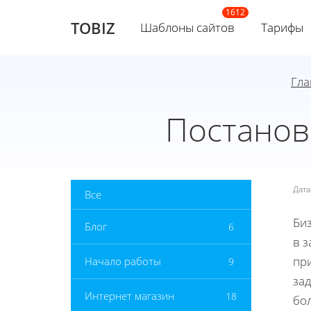
TOBIZ
Шаблоны сайтов
Тарифы
Гла
Постанов
Дат
Все
Би
Блог
6
в з
пр
Начало работы
9
за
Интернет магазин
18
бол