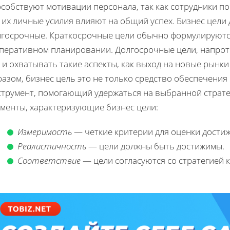
собствуют мотивации персонала, так как сотрудники по
 их личные усилия влияют на общий успех. Бизнес цели
лгосрочные. Краткосрочные цели обычно формулируются
оперативном планировании. Долгосрочные цели, напроти
 и охватывать такие аспекты, как выход на новые рынк
азом, бизнес цель это не только средство обеспечения
струмент, помогающий удержаться на выбранной страт
ементы, характеризующие бизнес цели:
Измеримость
— четкие критерии для оценки достиж
Реалистичность
— цели должны быть достижимы.
Соответствие
— цели согласуются со стратегией 