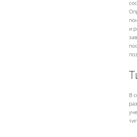
сос
Оп
по
и 
за
по
по
Т
В 
раз
уч
ти