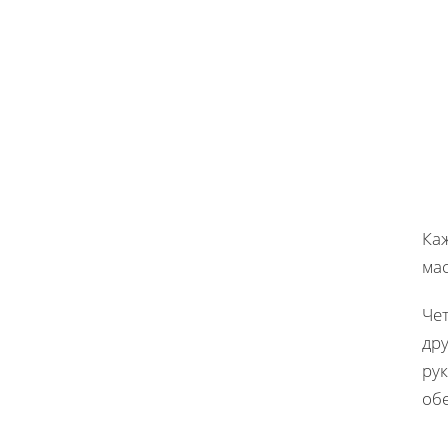
Ка
ма
Чет
дру
ру
об