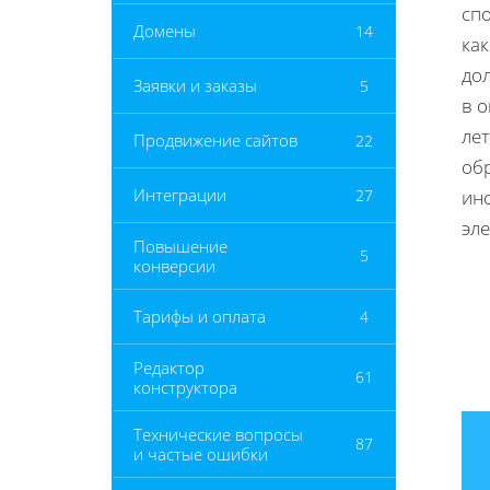
спо
Домены
14
как
до
Заявки и заказы
5
в 
лет
Продвижение сайтов
22
обр
Интеграции
27
ин
эл
Повышение
5
конверсии
Тарифы и оплата
4
Редактор
61
конструктора
Технические вопросы
87
и частые ошибки