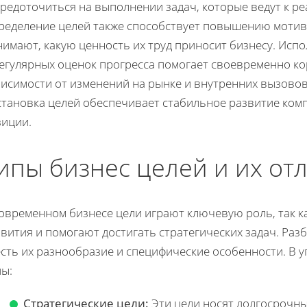
редоточиться на выполнении задач, которые ведут к ре
ределение целей также способствует повышению мотива
нимают, какую ценность их труд приносит бизнесу. Исп
регулярных оценок прогресса помогает своевременно ко
висимости от изменений на рынке и внутренних вызовов
становка целей обеспечивает стабильное развитие комп
зиции.
ипы бизнес целей и их от
современном бизнесе цели играют ключевую роль, так 
вития и помогают достигать стратегических задач. Разб
есть их разнообразие и специфические особенности. В
пы:
Стратегические цели:
Эти цели носят долгосрочны