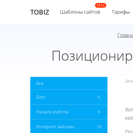
TOBIZ
Шаблоны сайтов
Тарифы
Главн
Позициониро
Дат
Все
Блог
6
Хот
Начало работы
9
ко
Интернет магазин
18
По