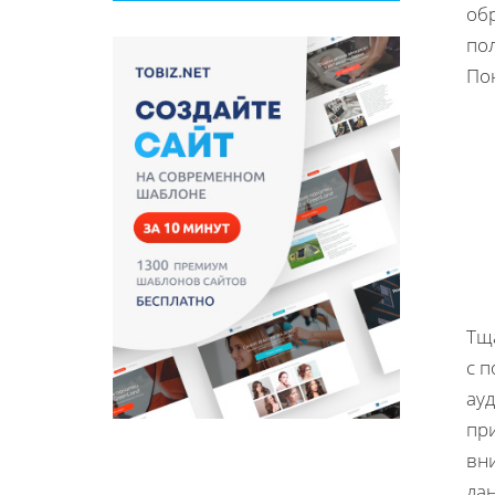
об
пол
По
Тщ
с 
ау
пр
вн
да