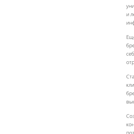
ун
и 
ин
Ещ
бре
себ
от
Ст
кли
бре
вы
Со
кон
по