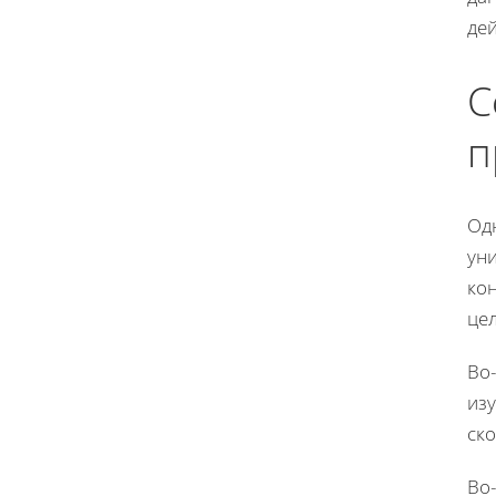
де
С
п
Од
уни
ко
це
Во
изу
ско
Во