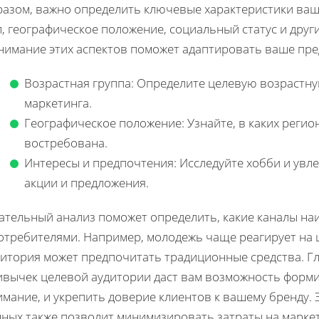
разом, важно определить ключевые характеристики ваше
, географическое положение, социальный статус и дру
нимание этих аспектов поможет адаптировать ваше пре
Возрастная группа: Определите целевую возрастну
маркетинга.
Географическое положение: Узнайте, в каких реги
востребована.
Интересы и предпочтения: Исследуйте хобби и увл
акции и предложения.
ательный анализ поможет определить, какие каналы на
потребителями. Например, молодежь чаще реагирует на 
дитория может предпочитать традиционные средства. Г
ивычек целевой аудитории даст вам возможность форм
имание, и укрепить доверие клиентов к вашему бренду.
нных также позволит минимизировать затраты на маркет