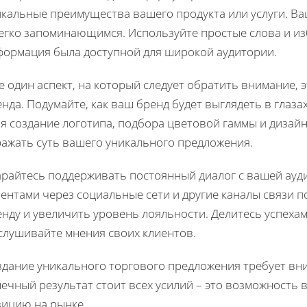
икальные преимущества вашего продукта или услуги. В
легко запоминающимся. Используйте простые слова и и
формация была доступной для широкой аудитории.
е один аспект, на который следует обратить внимание,
нда. Подумайте, как ваш бренд будет выглядеть в глаза
я создание логотипа, подбора цветовой гаммы и дизайн
ражать суть вашего уникального предложения.
арайтесь поддерживать постоянный диалог с вашей ауди
ентами через социальные сети и другие каналы связи п
нду и увеличить уровень лояльности. Делитесь успехам
слушивайте мнения своих клиентов.
здание уникального торгового предложения требует вни
ечный результат стоит всех усилий – это возможность 
зицию на рынке.