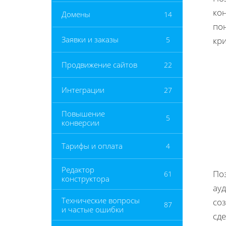
кон
Домены
14
по
Заявки и заказы
5
кр
Продвижение сайтов
22
Интеграции
27
Повышение
5
конверсии
Тарифы и оплата
4
Редактор
По
61
конструктора
ау
Технические вопросы
соз
87
и частые ошибки
сд