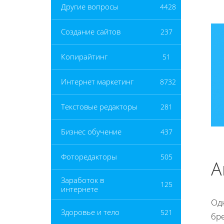
Другие вопросы
4428
Создание сайтов
237
Копирайтинг
51
Интернет маркетинг
8732
Текстовые редакторы
281
Бизнес обучение
437
Фоторедакторы
505
А
Заработок в
125
интернете
Од
Здоровье и тело
521
бре