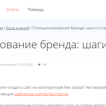
Услуги
Помощь
ая
\
База знаний
\ Позиционирование бренда: шаги и ст
вание бренда: шаги
а публикации: 26-02-2026
149
ите создать сайт на конструкторе без затрат? Активиру
ллекции
шаблонов сайтов бесплатно
.
зиционирование играет ключевую роль в успехе любого