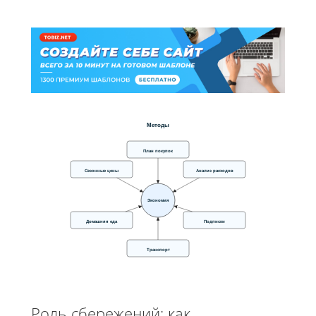
Методы
План покупок
Сезонные цены
Анализ расходов
Экономия
Домашняя еда
Подписки
Транспорт
Роль сбережений: как