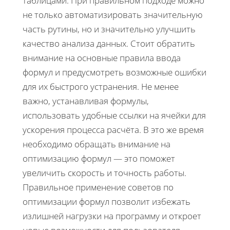
таблицами. При правильном подходе можно
не только автоматизировать значительную
часть рутины, но и значительно улучшить
качество анализа данных. Стоит обратить
внимание на основные правила ввода
формул и предусмотреть возможные ошибки
для их быстрого устранения. Не менее
важно, устанавливая формулы,
использовать удобные ссылки на ячейки для
ускорения процесса расчёта. В это же время
необходимо обращать внимание на
оптимизацию формул — это поможет
увеличить скорость и точность работы.
Правильное применение советов по
оптимизации формул позволит избежать
излишней нагрузки на программу и откроет