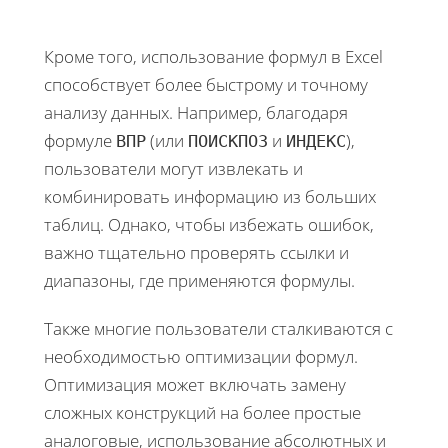
Кроме того, использование формул в Excel
способствует более быстрому и точному
анализу данных. Например, благодаря
формуле
(или
и
),
ВПР
ПОИСКПОЗ
ИНДЕКС
пользователи могут извлекать и
комбинировать информацию из больших
таблиц. Однако, чтобы избежать ошибок,
важно тщательно проверять ссылки и
диапазоны, где применяются формулы.
Также многие пользователи сталкиваются с
необходимостью оптимизации формул.
Оптимизация может включать замену
сложных конструкций на более простые
аналоговые, использование абсолютных и