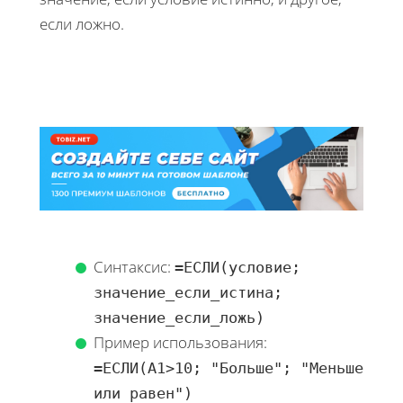
если ложно.
Синтаксис:
=ЕСЛИ(условие;
значение_если_истина;
значение_если_ложь)
Пример использования:
=ЕСЛИ(A1>10; "Больше"; "Меньше
или равен")