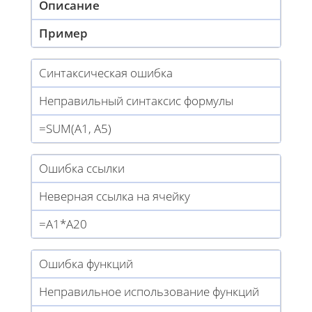
Описание
Пример
Синтаксическая ошибка
Неправильный синтаксис формулы
=SUM(A1, A5)
Ошибка ссылки
Неверная ссылка на ячейку
=A1*A20
Ошибка функций
Неправильное использование функций