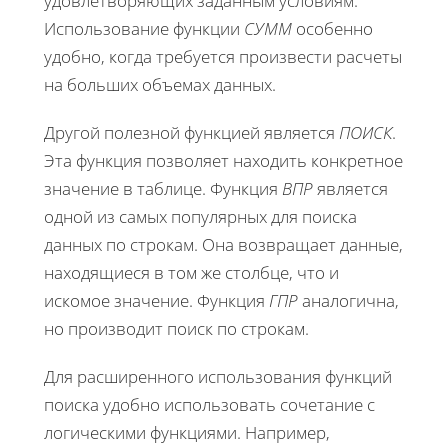
удовлетворяющих заданным условиям.
Использование функции
СУММ
особенно
удобно, когда требуется произвести расчеты
на больших объемах данных.
Другой полезной функцией является
ПОИСК
.
Эта функция позволяет находить конкретное
значение в таблице. Функция
ВПР
является
одной из самых популярных для поиска
данных по строкам. Она возвращает данные,
находящиеся в том же столбце, что и
искомое значение. Функция
ГПР
аналогична,
но производит поиск по строкам.
Для расширенного использования функций
поиска удобно использовать сочетание с
логическими функциями. Например,