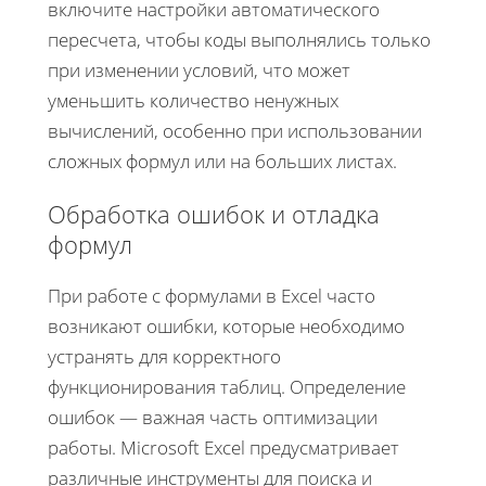
включите настройки автоматического
пересчета, чтобы коды выполнялись только
при изменении условий, что может
уменьшить количество ненужных
вычислений, особенно при использовании
сложных формул или на больших листах.
Обработка ошибок и отладка
формул
При работе с формулами в Excel часто
возникают ошибки, которые необходимо
устранять для корректного
функционирования таблиц. Определение
ошибок — важная часть оптимизации
работы. Microsoft Excel предусматривает
различные инструменты для поиска и