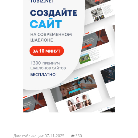
Дата публикации: 07-11-2025
350