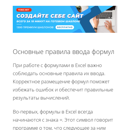
Основные правила ввода формул
При работе с формулами в Excel важно
соблюдать основные правила их ввода.
Корректное размещение формул поможет
избежать ошибок и обеспечит правильные
результаты вычислений.
Во-первых, формулы в Excel всегда
начинаются с знака
=
. Этот символ говорит
программе о том, что следующее за ним