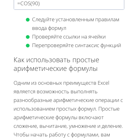
=COS(90)
Следуйте установленным правилам
ввода формул
Проверяйте ссылки на ячейки
Перепроверяйте синтаксис функций
Как использовать простые
арифметические формулы
Одним из основных преимуществ Excel
является возможность выполнять
разнообразные арифметические операции с
использованием простых формул. Простые
арифметические формулы включают
сложение, вычитание, умножение и деление.
Чтобы начать работу с формулами, вам