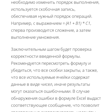
необходимо изменить порядок выполнения,
используется скобочная запись,
обеспечивая нужный порядок операций.
Например, с выражением
= (A1 + B1) * C1
,
сперва производится сложение, а затем
выполнение умножения.
Заключительным шагом будет проверка
корректности введенной формулы.
Рекомендуется пересмотреть формулу и
убедиться, что все скобки закрыты, а также,
что все используемые ячейки содержат
данные в виде чисел, иначе результаты
могут оказаться ошибочными. В случае
обнаружения ошибки в формуле Excel выдаст
соответствующее сообщение, что позволит