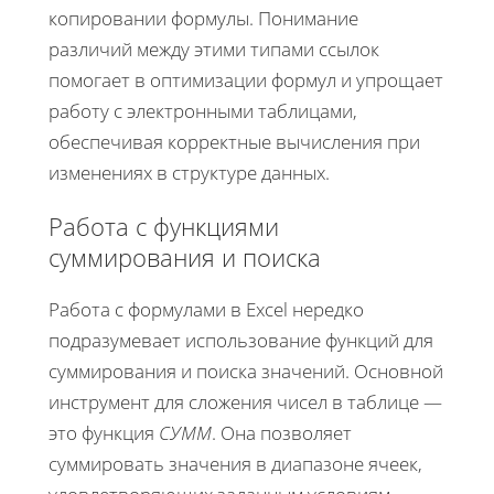
копировании формулы. Понимание
различий между этими типами ссылок
помогает в оптимизации формул и упрощает
работу с электронными таблицами,
обеспечивая корректные вычисления при
изменениях в структуре данных.
Работа с функциями
суммирования и поиска
Работа с формулами в Excel нередко
подразумевает использование функций для
суммирования и поиска значений. Основной
инструмент для сложения чисел в таблице —
это функция
СУММ
. Она позволяет
суммировать значения в диапазоне ячеек,