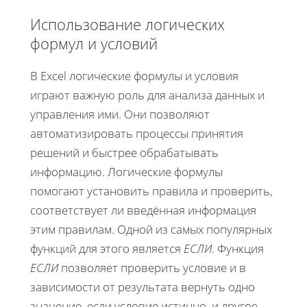
Использование логических
формул и условий
В Excel логические формулы и условия
играют важную роль для анализа данных и
управления ими. Они позволяют
автоматизировать процессы принятия
решений и быстрее обрабатывать
информацию. Логические формулы
помогают установить правила и проверить,
соответствует ли введённая информация
этим правилам. Одной из самых популярных
функций для этого является
ЕСЛИ
. Функция
ЕСЛИ
позволяет проверить условие и в
зависимости от результата вернуть одно
значение, если условие истинно, и другое,