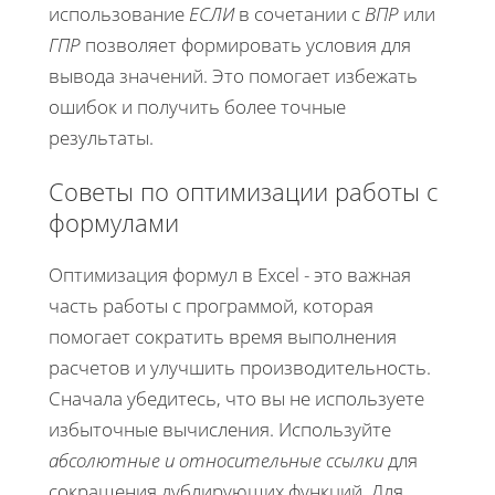
использование
ЕСЛИ
в сочетании с
ВПР
или
ГПР
позволяет формировать условия для
вывода значений. Это помогает избежать
ошибок и получить более точные
результаты.
Советы по оптимизации работы с
формулами
Оптимизация формул в Excel - это важная
часть работы с программой, которая
помогает сократить время выполнения
расчетов и улучшить производительность.
Сначала убедитесь, что вы не используете
избыточные вычисления. Используйте
абсолютные и относительные ссылки
для
сокращения дублирующих функций. Для