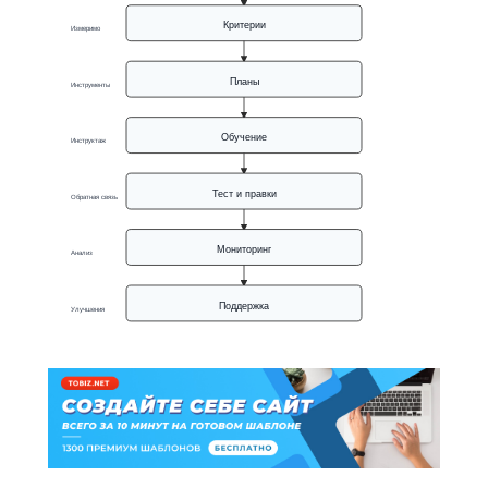
Критерии
Измеримо
Планы
Инструменты
Обучение
Инструктаж
Тест и правки
Обратная связь
Мониторинг
Анализ
Поддержка
Улучшения