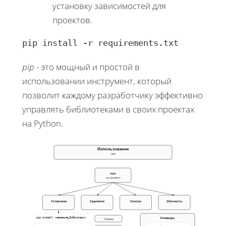
установку зависимостей для
проектов.
pip install -r requirements.txt
pip
- это мощный и простой в
использовании инструмент, который
позволит каждому разработчику эффективно
управлять библиотеками в своих проектах
на Python.
Использование
пип
пип
инструмент
Установка
Удаление
Список
Обновить
Команды
pip install <название_библиотеки>
Пример