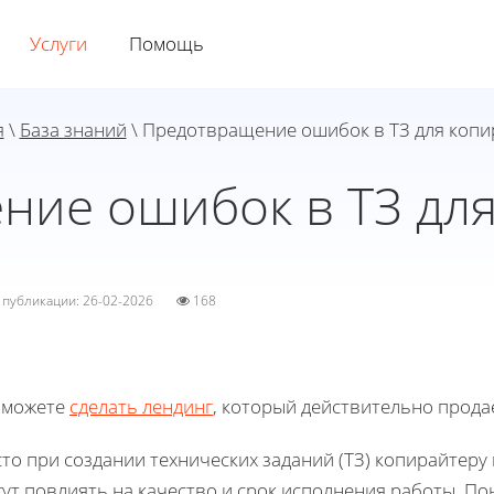
Услуги
Помощь
я
\
База знаний
\ Предотвращение ошибок в ТЗ для копи
ние ошибок в ТЗ для
а публикации: 26-02-2026
168
 можете
сделать лендинг
, который действительно прода
сто при создании технических заданий (ТЗ) копирайтер
гут повлиять на качество и срок исполнения работы. П