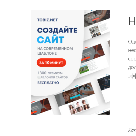
Н
Од
нео
соо
до
эф
Ка