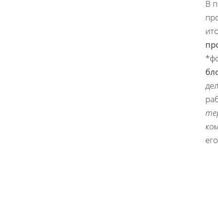
В п
пр
ит
пр
*фо
бл
де
ра
те
ком
его