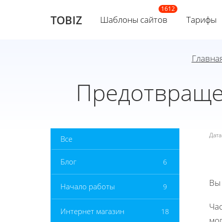
TOBIZ
Шаблоны сайтов
Тарифы
Главна
Предотвраще
Дат
Все
Блог
6
Вы
Начало работы
9
Ча
Интернет магазин
18
мо