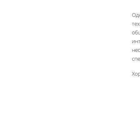
Од
тех
об
инт
не
спе
Хо