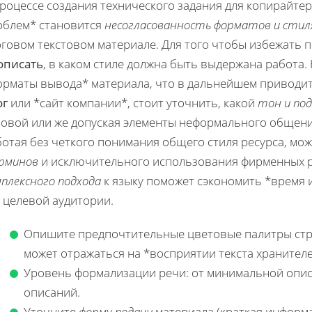
роцессе создания технического задания для копирайте
облем* становится
несогласованность форматов и стил
оговом текстовом материале. Для того чтобы избежать
описать
, в каком стиле должна быть выдержана работа.
рматы вывода* материала, что в дальнейшем приводит к
ог
или *сайт компании*, стоит уточнить, какой
тон и под
ловой или же допуская элементы неформального общения
ботая без четкого понимания общего стиля ресурса, мо
рминов
и исключительного использования фирменных 
плексного подхода
к языку поможет сэкономить *время и 
 целевой аудитории.
Опишите предпочтительные цветовые палитры стр
может отражаться на *восприятии текста хранителе
Уровень формализации речи: от минимальной опис
описаний.
Уточните
форму подачи
материала (краткая информа