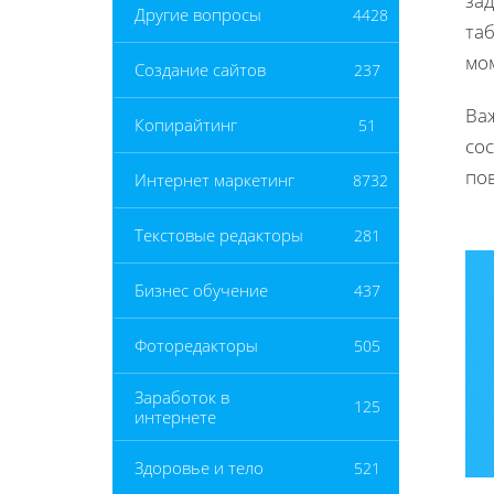
за
Другие вопросы
4428
та
мо
Создание сайтов
237
Ва
Копирайтинг
51
сос
пов
Интернет маркетинг
8732
Текстовые редакторы
281
Бизнес обучение
437
Фоторедакторы
505
Заработок в
125
интернете
Здоровье и тело
521