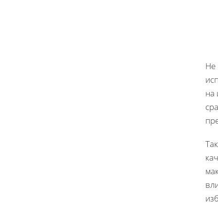
Не
исп
на 
ср
пр
Так
ка
мак
вли
из