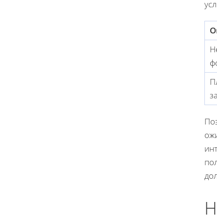
ус
О
Н
ф
П
з
По
ож
инт
по
дол
Н