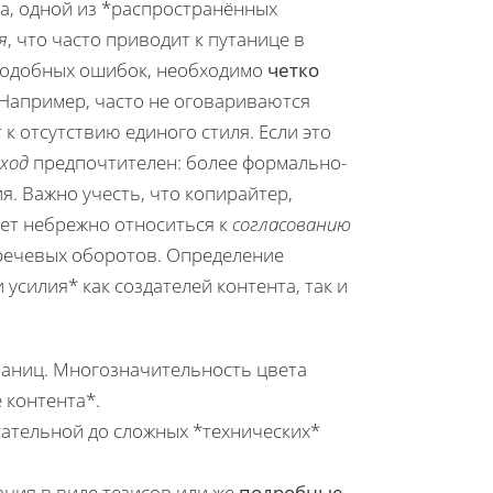
ра, одной из *распространённых
я
, что часто приводит к путанице в
 подобных ошибок, необходимо
четко
 Например, часто не оговариваются
 отсутствию единого стиля. Если это
ход
предпочтителен: более формально-
. Важно учесть, что копирайтер,
жет небрежно относиться к
согласованию
речевых оборотов. Определение
усилия* как создателей контента, так и
аниц. Многозначительность цвета
 контента*.
ательной до сложных *технических*
ция в виде тезисов или же
подробные