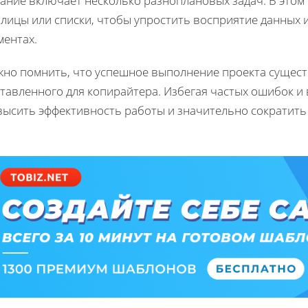
дание включает несколько разноплановых задач. В этом
блицы или списки, чтобы упростить восприятие данных 
ментах.
жно помнить, что успешное выполнение проекта существ
тавленного для копирайтера. Избегая частых ошибок и
ысить эффективность работы и значительно сократить 