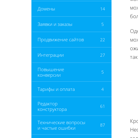
мож
Домены
14
бо
Заявки и заказы
5
Од
мож
Продвижение сайтов
22
ожи
Интеграции
27
так
Повышение
5
конверсии
Тарифы и оплата
4
Редактор
61
конструктора
Кро
Технические вопросы
87
и частые ошибки
Не