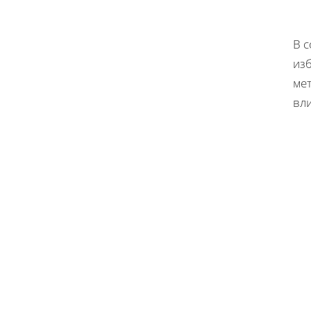
В 
из
мет
вл