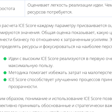
Оценивает легкость реализации идеи. Че
ростота
ресурсов потребуется.
 расчета ICE Score каждому параметру присваивается оц
ммируются значения. Общая оценка показывает, какую ц
инести бизнесу по отношению к затраченным усилиям. 
спределять ресурсы и фокусироваться на наиболее перс
Идеи с высоким ICE Score реализуются в первую оче
максимальную пользу.
Методика помогает избежать затрат на малоперсп
ICE Score способствует улучшению процессов при
прозрачности.
ким образом, понимание и использование ICE Score поз
фективно принимать обоснованные и стратегически важ