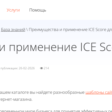
Услуги
Помощь
\
База знаний
\ Преимущества и применение ICE Score дл
 применение ICE Sc
а публикации: 26-02-2026
214
нашем каталоге вы найдете разнообразные
шаблоны сай
ернет-магазина.
современном мире бизнеса для принятия эффективных 