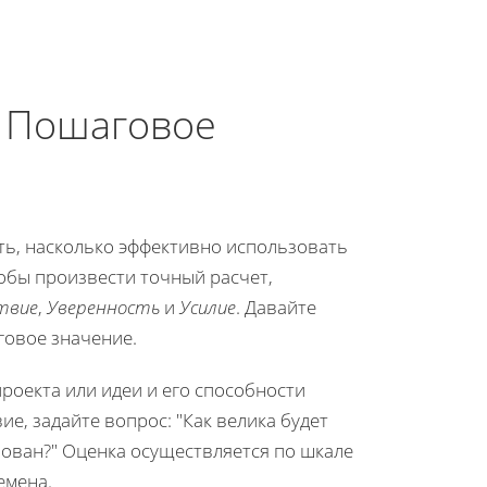
: Пошаговое
ить, насколько эффективно использовать
тобы произвести точный расчет,
твие
,
Уверенность
и
Усилие
. Давайте
говое значение.
проекта или идеи и его способности
е, задайте вопрос: "Как велика будет
зован?" Оценка осуществляется по шкале
емена.