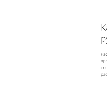
К
р
Рас
вре
не
рас