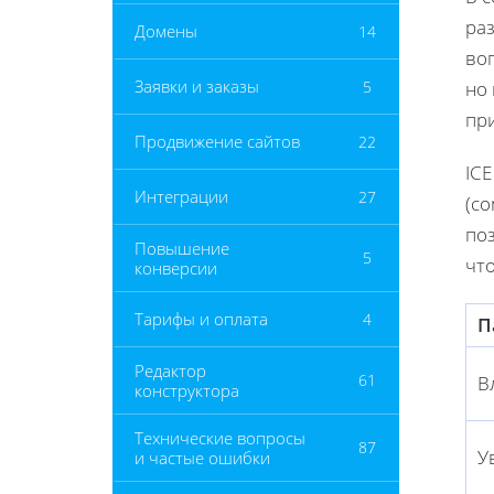
раз
Домены
14
воп
Заявки и заказы
5
но
при
Продвижение сайтов
22
ICE
Интеграции
27
(co
поз
Повышение
5
чт
конверсии
Тарифы и оплата
4
П
Редактор
61
В
конструктора
Технические вопросы
87
У
и частые ошибки