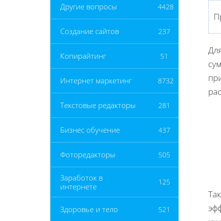
Другие вопросы
4428
П
Создание сайтов
237
Для
Копирайтинг
51
су
пр
Интернет маркетинг
8732
ра
Текстовые редакторы
281
Бизнес обучение
437
Фоторедакторы
505
Заработок в
125
интернете
Та
эф
Здоровье и тело
521