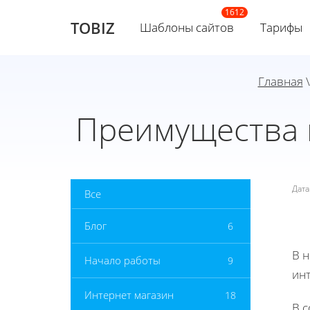
TOBIZ
Шаблоны сайтов
Тарифы
Главная
Преимущества и
Дат
Все
Блог
6
В 
Начало работы
9
инт
Интернет магазин
18
В 