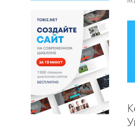
их 
К
У