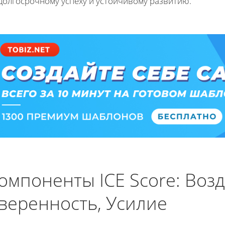
долгосрочному успеху и устойчивому развитию.
омпоненты ICE Score: Возд
веренность, Усилие