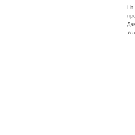
На 
пр
Да
Уси