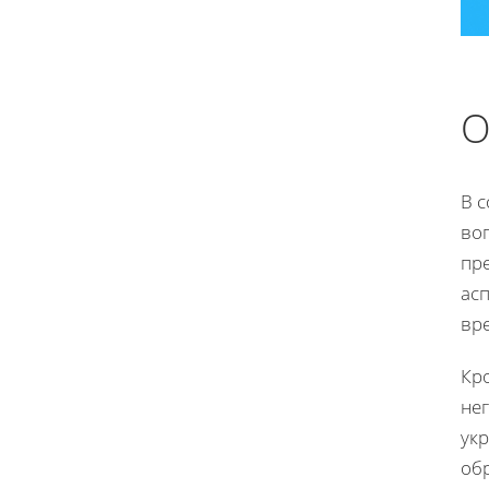
О
В 
воп
пр
ас
вре
Кро
нег
ук
об