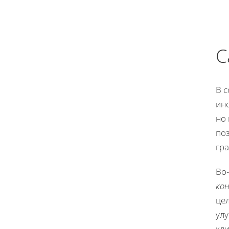
С
В 
инс
но 
по
гра
Во
ко
це
ул
кли