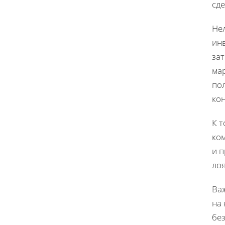
сде
Не
инв
за
ма
по
ко
К т
ком
и 
лоя
Важ
на 
без