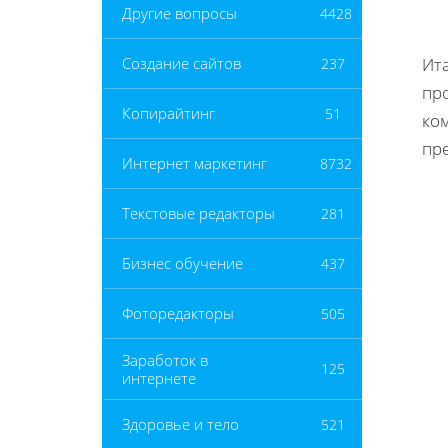
Другие вопросы
4428
Ита
Создание сайтов
237
пр
Копирайтинг
51
ко
пр
Интернет маркетинг
8732
Текстовые редакторы
281
Бизнес обучение
437
Фоторедакторы
505
Заработок в
125
интернете
Здоровье и тело
521