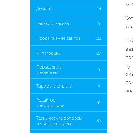
кл
Домены
14
Хот
Заявки и заказы
5
ко
Продвижение сайтов
22
Са
важ
Интеграции
27
пре
пут
Повышение
5
конверсии
би
пок
Тарифы и оплата
4
ана
Редактор
61
конструктора
Технические вопросы
87
и частые ошибки