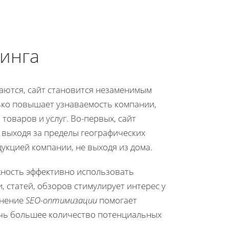
тинга
аются, сайт становится незаменимым
лько повышает узнаваемость компании,
оваров и услуг. Во-первых, сайт
 выходя за пределы географических
дукцией компании, не выходя из дома.
жность эффективно использовать
 статей, обзоров стимулирует интерес у
енение
SEO-оптимизации
помогает
ечь большее количество потенциальных