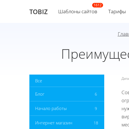
TOBIZ
Шаблоны сайтов
Тарифы
Глав
Преимущес
Дат
Все
Со
Блог
6
ог
нуж
Начало работы
9
вир
Интернет магазин
18
ме