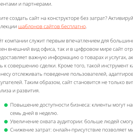
иентами и партнерами.
ите создать сайт на конструкторе без затрат? Активиру
ллекции
шаблонов сайтов бесплатно
.
йт компании служит первым впечатлением для большинс
ен внешний вид офиса, так и в цифровом мире сайт отра
доставляет важную информацию о товарах и услугах, ак
ь к совершению сделки. Кроме того, такой инструмент 
знесу отслеживать поведение пользователей, адаптиро
упателей. Таким образом, сайт становится не только в
лиза и развития.
Повышение доступности бизнеса: клиенты могут най
семь дней в неделю.
Увеличение охвата аудитории: больше людей смогу
Снижение затрат: онлайн-присутствие позволяет м