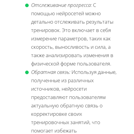
Отслеживание прогресса:
С
помощью нейросетей можно
детально отслеживать результаты
тренировок. Это включает в себя
измерение параметров, таких как
скорость, выносливость и сила, а
также анализировать изменения в
физической форме пользователя.
Обратная связь:
Используя данные,
полученные из различных
источников, нейросети
предоставляют пользователям
актуальную обратную связь о
корректировке своих
тренировочных занятий, что
помогает избежать