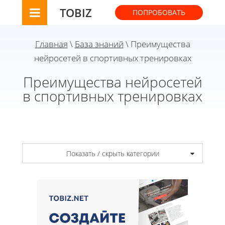
TOBIZ
ПОПРОБОВАТЬ
Главная
\
База знаний
\ Преимущества
нейросетей в спортивных тренировках
Преимущества нейросетей
в спортивных тренировках
Показать / скрыть категории