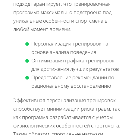
подход гарантирует, что тренировочная
программа максимально подстроена под
уникальные особенности спортсмена в
любой момент времени.
Персонализация тренировок на
основе анализа поведения
Оптимизация графика тренировок
для достижения лучших результатов
Предоставление рекомендаций по
рациональному восстановлению
Эффективная персонализация тренировок
способствует минимизации риска травм, так
как программа разрабатывается с учетом
физиологических особенностей спортсмена.
Таким образом, спортивные нагрузки