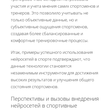
участия и учета мнения самих спортсменов и
тренеров. Это позволило учитывать не
только объективные данные, но и
субъективные ощущения спортсменов,
создавая более сбалансированные и
комфортные тренировочные процессы.
Итак, примеры успешного использования
нейросетей в спорте подтверждают, что
данные технологии становятся
незаменимым инструментом для достижения
высоких результатов и улучшения общего
состояния спортсменов.
Перспективы и вызовы внедрения
нейросетей в спортивные