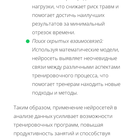
нагрузки, что снижает риск травм и
помогает достичь наилучших
результатов за минимальный
отрезок времени.
Поиск скрытых взаимосвязей:
Используя математические модели,
нейросеть выявляет неочевидные
связи между различными аспектами
тренировочного процесса, что
помогает тренерам находить новые
подходы и методы.
Таким образом, применение нейросетей в
анализе данных усиливает возможности
тренировочных программ, повышая
продуктивность занятий и способствуя