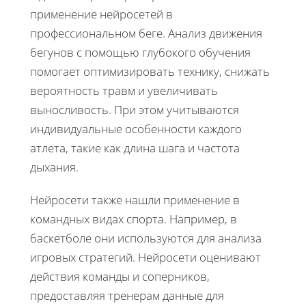
применение нейросетей в
профессиональном беге. Анализ движения
бегунов с помощью глубокого обучения
помогает оптимизировать технику, снижать
вероятность травм и увеличивать
выносливость. При этом учитываются
индивидуальные особенности каждого
атлета, такие как длина шага и частота
дыхания.
Нейросети также нашли применение в
командных видах спорта. Например, в
баскетболе они используются для анализа
игровых стратегий. Нейросети оценивают
действия команды и соперников,
предоставляя тренерам данные для