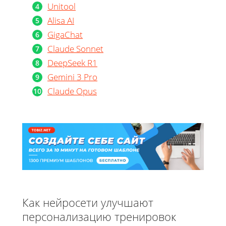
Unitool
Alisa AI
GigaChat
Claude Sonnet
DeepSeek R1
Gemini 3 Pro
Claude Opus
Как нейросети улучшают
персонализацию тренировок