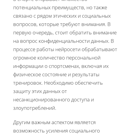
потенциальных преимуществ, но также
связано с рядом этических и социальных
вопросов, которые требуют внимания. В
первую очередь, стоит обратить внимание
на вопрос конфиденциальности данных. В
процессе работы нейросети обрабатывают
огромное количество персональной
информации о спортсменах, включая их
физическое состояние и результаты
тренировок. Необходимо обеспечить
защиту этих данных от
несанкционированного доступа и
злоупотреблений.
Другим важным аспектом является
возможность усиления социального