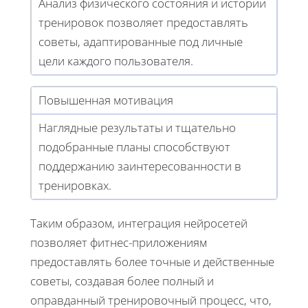
Анализ физического состояния и истории
тренировок позволяет предоставлять
советы, адаптированные под личные
цели каждого пользователя.
Повышенная мотивация
Наглядные результаты и тщательно
подобранные планы способствуют
поддержанию заинтересованности в
тренировках.
Таким образом, интеграция нейросетей
позволяет фитнес-приложениям
предоставлять более точные и действенные
советы, создавая более полный и
оправданный тренировочный процесс, что,