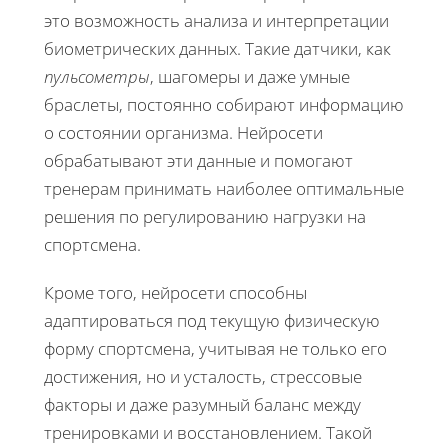
это возможность анализа и интерпретации
биометрических данных. Такие датчики, как
пульсометры
, шагомеры и даже умные
браслеты, постоянно собирают информацию
о состоянии организма. Нейросети
обрабатывают эти данные и помогают
тренерам принимать наиболее оптимальные
решения по регулированию нагрузки на
спортсмена.
Кроме того, нейросети способны
адаптироваться под текущую физическую
форму спортсмена, учитывая не только его
достижения, но и усталость, стрессовые
факторы и даже разумный баланс между
тренировками и восстановлением. Такой