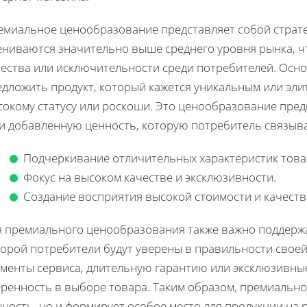
емиальное ценообразование представляет собой страте
ениваются значительно выше среднего уровня рынка, 
чества или исключительности среди потребителей. Осно
дложить продукт, который кажется уникальным или элит
сокому статусу или роскоши. Это ценообразование пред
 и добавленную ценность, которую потребитель связыва
Подчеркивание отличительных характеристик товар
Фокус на высоком качестве и эксклюзивности.
Создание восприятия высокой стоимости и качества
я премиального ценообразования также важно поддержа
торой потребители будут уверены в правильности своей
ементы сервиса, длительную гарантию или эксклюзивны
еренность в выборе товара. Таким образом, премиальн
ность, но и формирует особое место для продукции на 