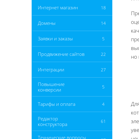
Интернет магазин
18
Пр
оц
Домены
14
ка
Заявки и заказы
5
пре
вы
Продвижение сайтов
22
но
Интеграции
27
Повышение
5
конверсии
Дл
Тарифы и оплата
4
ко
Редактор
эл
61
конструктора
ув
Технические вопросы
цен