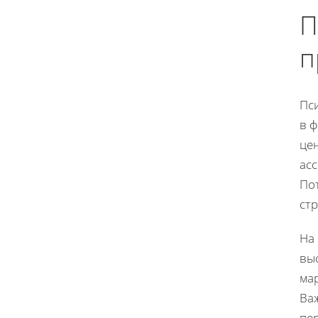
П
п
Пс
в 
цен
ас
По
ст
На 
вы
мар
Ва
пе