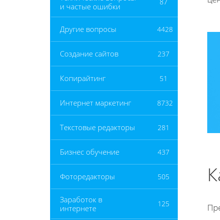
87
и частые ошибки
Другие вопросы
4428
Создание сайтов
237
Копирайтинг
51
Интернет маркетинг
8732
Текстовые редакторы
281
Бизнес обучение
437
К
Фоторедакторы
505
Заработок в
125
Пр
интернете