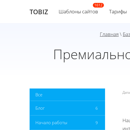
TOBIZ
Шаблоны сайтов
Тарифы
Главная
\
Ба
Премиально
Дат
Все
Блог
6
На
Начало работы
9
инт