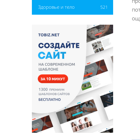
пр
Здоровье и тело
521
по
ощу