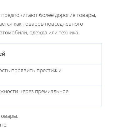
ли предпочитают более дорогие товары,
сается как товаров повседневного
автомобили, одежда или техника.
ей
ость проявить престиж и
ежности через премиальное
товары.
те.