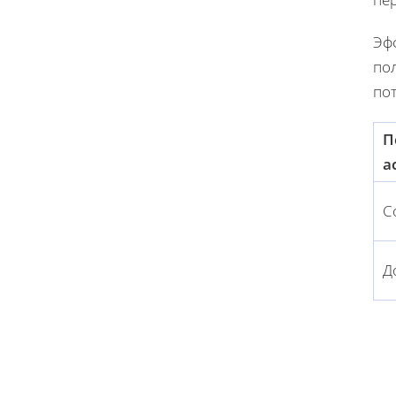
Эфф
пол
пот
П
а
С
Д