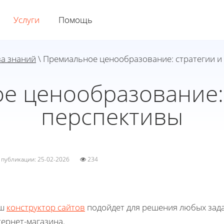
Услуги
Помощь
за знаний
\ Премиальное ценообразование: стратегии и
е ценообразование: 
перспективы
а публикации: 25-02-2026
234
ш
конструктор сайтов
подойдет для решения любых зада
ернет-магазина.