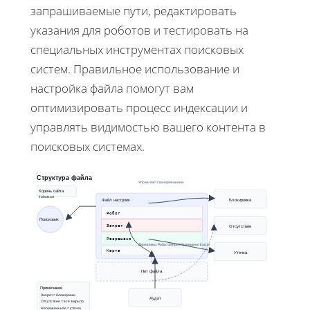
запрашиваемые пути, редактировать
указания для роботов и тестировать на
специальных инструментах поисковых
систем. Правильное использование и
настройка файла помогут вам
оптимизировать процесс индексации и
управлять видимостью вашего контента в
поисковых системах.
Структура файла
Управляет сканированием
Корень сайта
/robots.txt
Блокировка
Файл настроек
Робот
Поисковик
Отсутствие
Запрет
Разрешено
Директивы: Робот Запрет Разрешено Карта
Карта
Утечка
Нет файла
Примечание
Запрет = блокировка
Аудит
Отсутствие = все закрыто
Неправильная = утечка