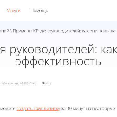
Услуги
Помощь
аний
\ Примеры KPI для руководителей: как они повыш
я руководителей: к
эффективность
а публикации: 24-02-2026
205
 можете
создать сайт визитку
за 30 минут на платформе T