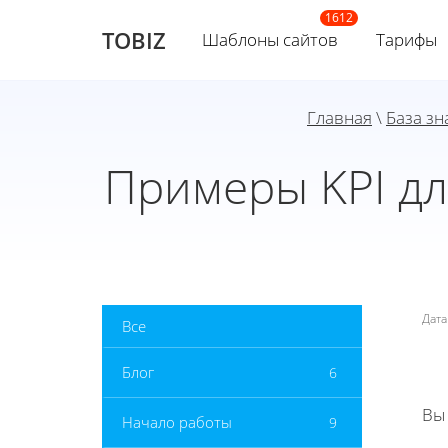
TOBIZ
Шаблоны сайтов
Тарифы
Главная
\
База зн
Примеры KPI дл
Дат
Все
Блог
6
Вы
Начало работы
9