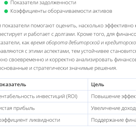
Показатели задолженности
Коэффициенты оборачиваемости активов
и показатели помогают оценить, насколько эффективно 
естирует и работает с долгами. Кроме того, для финан
азатели, как
время оборота дебиторской
и
кредиторско
авляются с этими аспектами, тем устойчивее становит
жно своевременно и корректно анализировать финансо
основанные и стратегически значимые решения.
оказатель
Цель
ентабельность инвестиций (ROI)
Повышение эффект
истая прибыль
Увеличение доход
оэффициент ликвидности
Поддержание фин