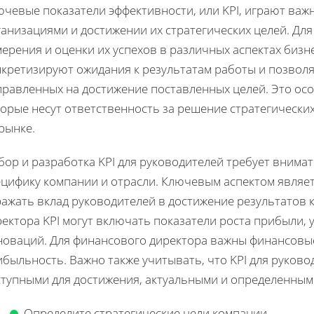
ючевые показатели эффективности, или KPI, играют ва
анизациями и достижении их стратегических целей. Для
ерения и оценки их успехов в различных аспектах бизн
нкретизируют ожидания к результатам работы и позвол
правленных на достижение поставленных целей. Это осо
орые несут ответственность за решение стратегически
рынке.
бор и разработка KPI для руководителей требует внима
ецифику компании и отрасли. Ключевым аспектом являет
ражать вклад руководителей в достижение результатов 
ектора KPI могут включать показатели роста прибыли,
оваций. Для финансового директора важны финансовые 
ибыльность. Важно также учитывать, что KPI для руков
ступными для достижения, актуальными и определенным
Определите стратегические цели компании.