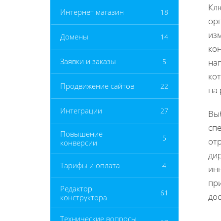
Кл
Интернет магазин
18
орг
изм
Домены
14
ко
Заявки и заказы
5
на
кот
Продвижение сайтов
22
на 
Интеграции
27
Вы
сп
Повышение
5
от
конверсии
дир
Тарифы и оплата
4
инн
пр
Редактор
61
до
конструктора
Технические вопросы