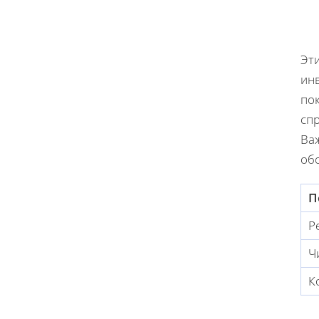
Эт
инв
пок
спр
Ва
об
П
Р
Ч
К