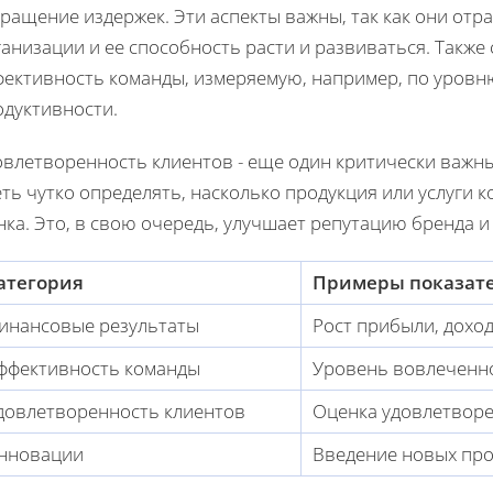
кращение издержек. Эти аспекты важны, так как они от
анизации и ее способность расти и развиваться. Также
фективность команды, измеряемую, например, по уровн
одуктивности.
овлетворенность клиентов - еще один критически важ
ть чутко определять, насколько продукция или услуги
ка. Это, в свою очередь, улучшает репутацию бренда 
атегория
Примеры показат
инансовые результаты
Рост прибыли, дохо
ффективность команды
Уровень вовлеченно
довлетворенность клиентов
Оценка удовлетворе
нновации
Введение новых про