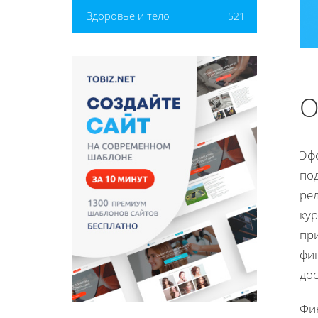
Здоровье и тело
521
О
Эф
по
ре
кур
пр
фи
до
Фи