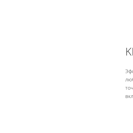
K
Эф
лю
то
вкл