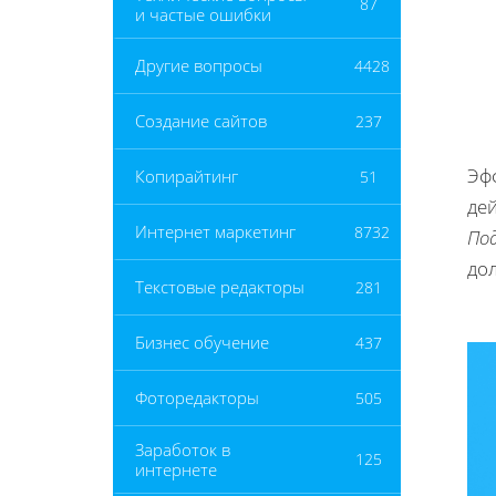
87
и частые ошибки
Другие вопросы
4428
Создание сайтов
237
Эф
Копирайтинг
51
дей
Интернет маркетинг
8732
По
до
Текстовые редакторы
281
Бизнес обучение
437
Фоторедакторы
505
Заработок в
125
интернете