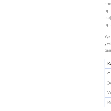
со
орг
эф
пр
Уд
уме
рын
К
Ф
Э
У
И