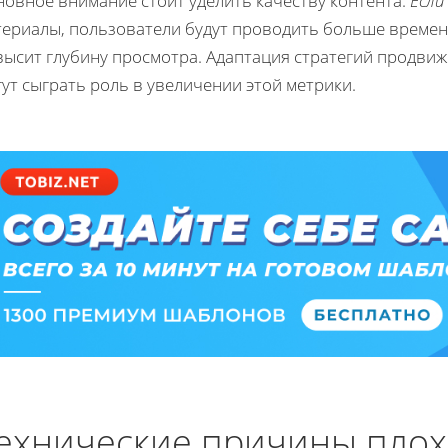
новное внимание стоит уделить качеству контента.
Если
териалы, пользователи будут проводить больше времени
высит глубину просмотра. Адаптация стратегий продвиж
ут сыграть роль в увеличении этой метрики.
ехнические причины плох