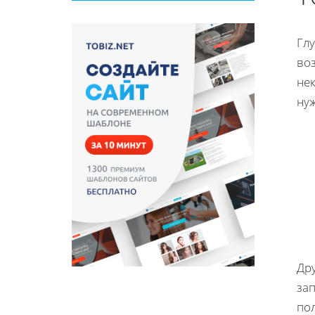
Глу
воз
не
нуж
Др
за
по