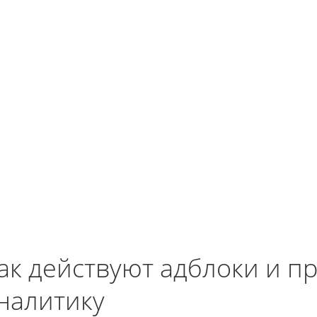
ак действуют адблоки и п
налитику