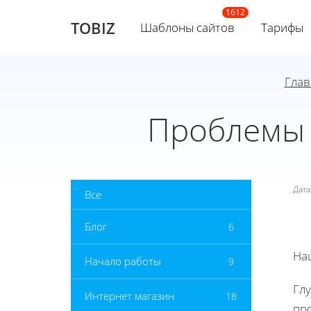
TOBIZ
Шаблоны сайтов
Тарифы
Глав
Проблемы 
Дат
Все
Блог
6
На
Начало работы
9
Глу
Интернет магазин
18
пр