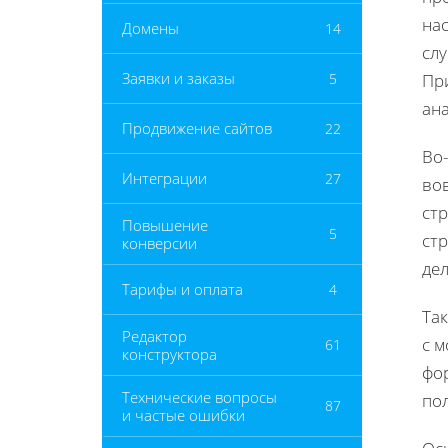
на
Домены
14
сл
Заявки и заказы
5
При
ан
Продвижение сайтов
22
Во-
Интеграции
27
во
ст
Повышение
5
стр
конверсии
дел
Тарифы и оплата
4
Так
Редактор
с 
61
конструктора
фор
Технические вопросы
по
87
и частые ошибки