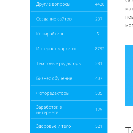
Ос
Другие вопросы
4428
ма
по
Создание сайтов
237
мог
Копирайтинг
51
Интернет маркетинг
8732
Текстовые редакторы
281
Бизнес обучение
437
Фоторедакторы
505
Заработок в
125
интернете
Здоровье и тело
521
Т