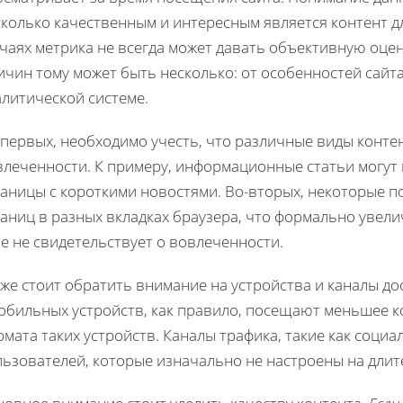
сколько качественным и интересным является контент д
учаях метрика не всегда может давать объективную оце
чин тому может быть несколько: от особенностей сайта
алитической системе.
первых, необходимо учесть, что различные виды конте
влеченности. К примеру, информационные статьи могут
раницы с короткими новостями. Во-вторых, некоторые п
аниц в разных вкладках браузера, что формально увели
е не свидетельствует о вовлеченности.
же стоит обратить внимание на устройства и каналы до
мобильных устройств, как правило, посещают меньшее к
мата таких устройств. Каналы трафика, такие как социа
льзователей, которые изначально не настроены на длит