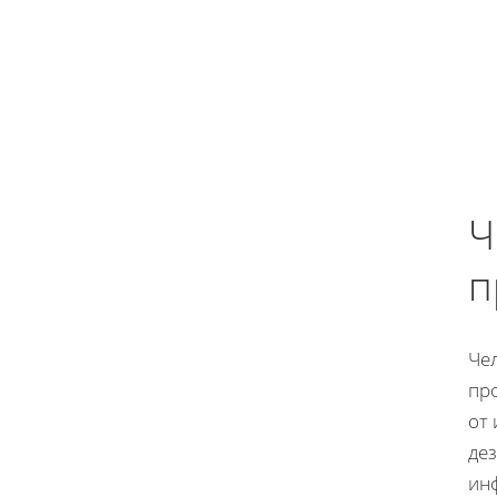
Ч
п
Чел
пр
от 
дез
ин