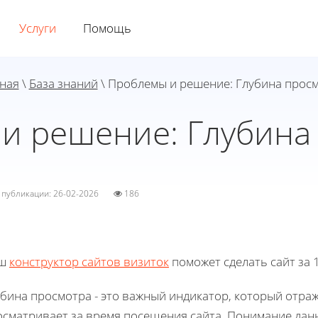
Услуги
Помощь
ная
\
База знаний
\ Проблемы и решение: Глубина прос
и решение: Глубина
а публикации: 26-02-2026
186
ш
конструктор сайтов визиток
поможет сделать сайт за 1
бина просмотра - это важный индикатор, который отраж
осматривает за время посещения сайта. Понимание дан