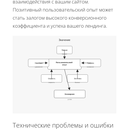
взаимодействия с вашим сайтом.
Позитивный пользовательский опыт может
стать залогом высокого конверсионного
коэффициента и успеха вашего лендинга.
Значение
Призыв
призыв
Пользовательский
Навигация
Графика
опыт
удержание
внимание
Скорость
Эстетика
скорость
баланс
Конверсия
успех
Технические проблемы и ошибки