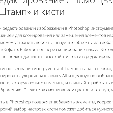
Штамп» и кисти
и редактировании изображений в Photoshop инструмен
шением для клонирования или замещения элементов изо
 можем устранить дефекты, ненужные объекты или доба
тей фото. Работает он через копирование пикселей с од
 позволяет достигать высокой точности в редактирова
я использования инструмента «Штамп», сначала необход
онировать, удерживая клавишу Alt и щелкнув по выбра
асти, которую хотите изменить, и начинайте работать 
бражению. Следите за смешиванием цветов и текстур, ч
сть в Photoshop позволяет добавлять элементы, коррек
рокий выбор настроек кисти поможет добиться нужного 