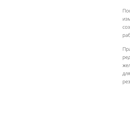
По
изм
со
ра
Пр
ре
же
дл
рез