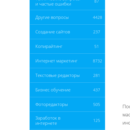
87
и частые ошибки
Другие вопросы
4428
Создание сайтов
237
Копирайтинг
51
Интернет маркетинг
8732
Текстовые редакторы
281
Бизнес обучение
437
Фоторедакторы
505
По
ма
Заработок в
125
инс
интернете