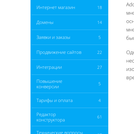
Ad
Интернет магазин
18
мн
ос
Домены
14
мн
Заявки и заказы
5
бы
Од
Продвижение сайтов
22
не
Интеграции
27
из
вре
Повышение
5
конверсии
Тарифы и оплата
4
Редактор
61
конструктора
Технические вопросы