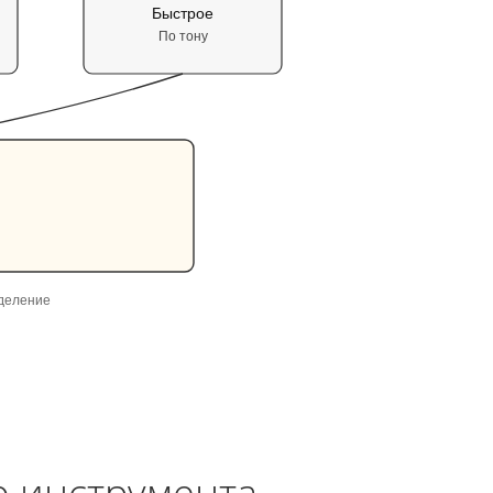
Быстрое
По тону
ыделение
 инструмента