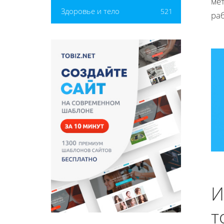
ме
Здоровье и тело
521
ра
И
т