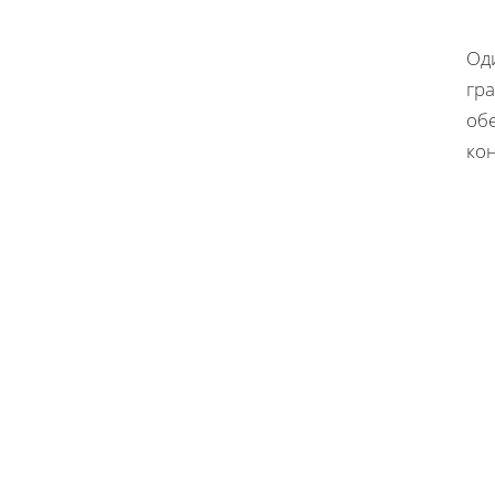
Од
гр
об
ко