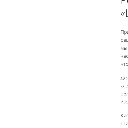
«
Пр
ре
мы
час
что
Дл
кл
обл
изо
Ки
Ши