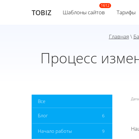
TOBIZ
Шаблоны сайтов
Тарифы
Главная
\
Ба
Процесс измен
Дат
Все
Блог
6
На
Начало работы
9