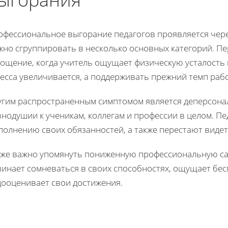
офессиональное выгорание педагогов проявляется чере
жно сгруппировать в несколько основных категорий. 
тощение, когда учитель ощущает физическую усталость
есса увеличивается, а поддерживать прежний темп рабо
угим распространенным симптомом является деперсонал
нодушии к ученикам, коллегам и профессии в целом. Пед
олнению своих обязанностей, а также перестают видет
кже важно упомянуть пониженную профессиональную сам
чинает сомневаться в своих способностях, ощущает бес
дооценивает свои достижения.