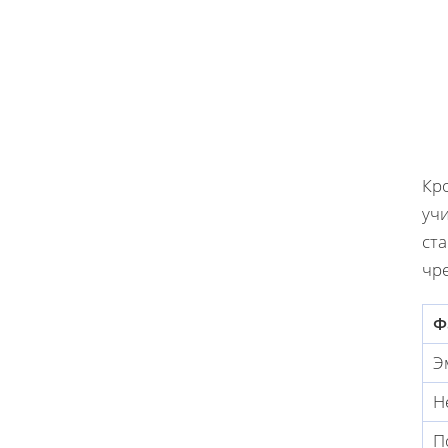
Кр
уч
ста
чр
Ф
Э
Н
П