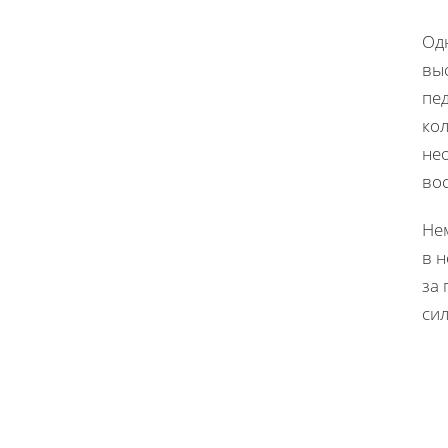
Од
вы
пе
кол
не
во
Не
в 
за 
сил