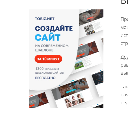
Пр
мо
ис
стр
Др
рав
вып
Та
на
не