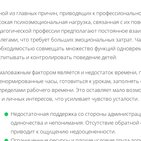
ной из главных причин, приводящих к профессионально
сокая психоэмоциональная нагрузка, связанная с их по
дагогической профессии предполагают постоянное взаи
легами, что требует больших эмоциональных затрат. Ча
обходимостью совмещать множество функций одновреме
спитывать и контролировать поведение детей.
маловажным фактором является и недостаток времени, 
ненормированные часы, готовиться к урокам, заполнять
пределами рабочего времени. Это оставляет мало возм
 и личных интересов, что усиливает чувство усталости.
Недостаточная поддержка со стороны администраци
одиночества и непонимания. Отсутствие обратной 
приводит к ощущению недооцененности.
Ограниченные ресурсы и плохие условия труда доп