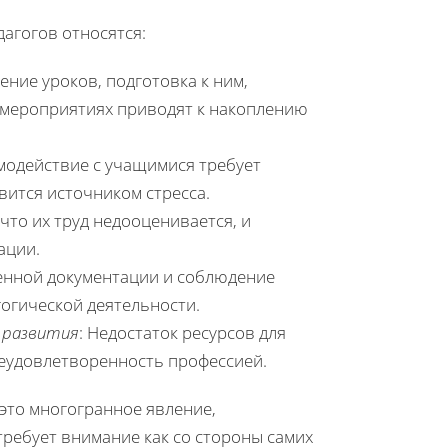
агогов относятся:
ение уроков, подготовка к ним,
 мероприятиях приводят к накоплению
модействие с учащимися требует
ится источником стресса.
 что их труд недооценивается, и
ации.
енной документации и соблюдение
огической деятельности.
 развития
: Недостаток ресурсов для
еудовлетворенность профессией.
это многогранное явление,
ребует внимание как со стороны самих