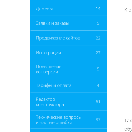
Домены
14
К 
Заявки и заказы
5
Продвижение сайтов
22
Интеграции
27
Повышение
5
конверсии
Тарифы и оплата
4
Редактор
61
конструктора
Технические вопросы
87
Та
и частые ошибки
об