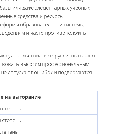
 базы или даже элементарных учебных
венные средства и ресурсы.
реформы образовательной системы,
овведениям и часто противоположны
очка удовольствия, которую испытывают
тствовать высоким профессиональным
и не допускают ошибок и подвергаются
е на выгорание
 степень
 степень
степень