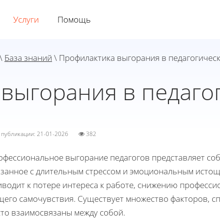
Услуги
Помощь
\
База знаний
\ Профилактика выгорания в педагогическ
выгорания в педаго
а публикации: 21-01-2026
382
офессиональное выгорание педагогов представляет соб
язанное с длительным стрессом и эмоциональным истощ
иводит к потере интереса к работе, снижению професс
щего самочувствия. Существует множество факторов, сп
сто взаимосвязаны между собой.