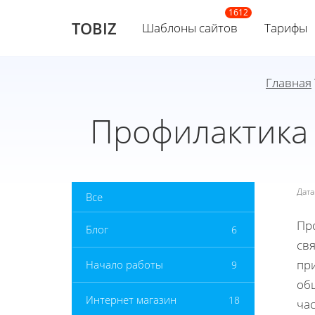
TOBIZ
Шаблоны сайтов
Тарифы
Главная
Профилактика 
Дат
Все
Пр
Блог
6
св
пр
Начало работы
9
об
Интернет магазин
18
ча