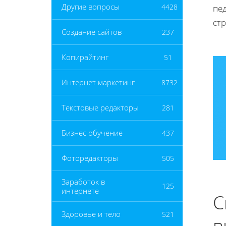
Другие вопросы
4428
пед
ст
Создание сайтов
237
Копирайтинг
51
Интернет маркетинг
8732
Текстовые редакторы
281
Бизнес обучение
437
Фоторедакторы
505
Заработок в
125
интернете
С
Здоровье и тело
521
в