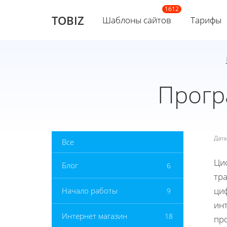
TOBIZ
Шаблоны сайтов
Тарифы
Прогр
Дат
Все
Ци
Блог
6
тр
ци
Начало работы
9
ин
Интернет магазин
18
пр