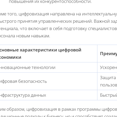
повышения их конкурентоспособности.
оме того, цифровизация направлена на интеллектуальну
быстрого принятия управленческих решений. Важной зад
енциала, что включает в себя подготовку специалистов
рсонала новым навыкам.
сновные характеристики цифровой
Преим
кономики
нновационные технологии
Ускорен
Защита 
ифровая безопасность
пользо
нфраструктура данных
Быстрый
ким образом, цифровизация в рамках программы цифров
адиционные подходы к бизнесу, но и способствует созд