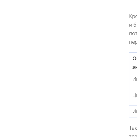
Кр
и 
пот
пе
О
э
И
Ц
И
Та
тр