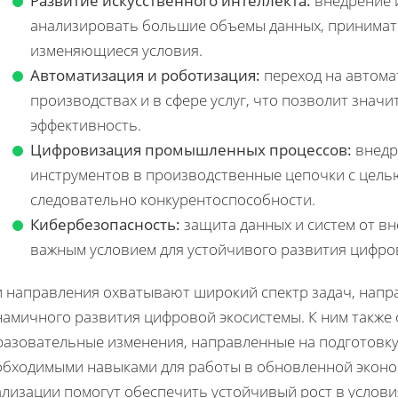
Развитие искусственного интеллекта:
внедрение и
анализировать большие объемы данных, принимат
изменяющиеся условия.
Автоматизация и роботизация:
переход на автома
производствах и в сфере услуг, что позволит зна
эффективность.
Цифровизация промышленных процессов:
внедр
инструментов в производственные цепочки с цель
следовательно конкурентоспособности.
Кибербезопасность:
защита данных и систем от вн
важным условием для устойчивого развития цифро
и направления охватывают широкий спектр задач, напра
намичного развития цифровой экосистемы. К ним также
разовательные изменения, направленные на подготовк
обходимыми навыками для работы в обновленной эконом
ализации помогут обеспечить устойчивый рост в услов