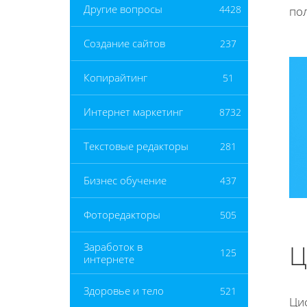
Другие вопросы
4428
по
Создание сайтов
237
Копирайтинг
51
Интернет маркетинг
8732
Текстовые редакторы
281
Бизнес обучение
437
Фоторедакторы
505
Ц
Заработок в
125
интернете
Здоровье и тело
521
Ци