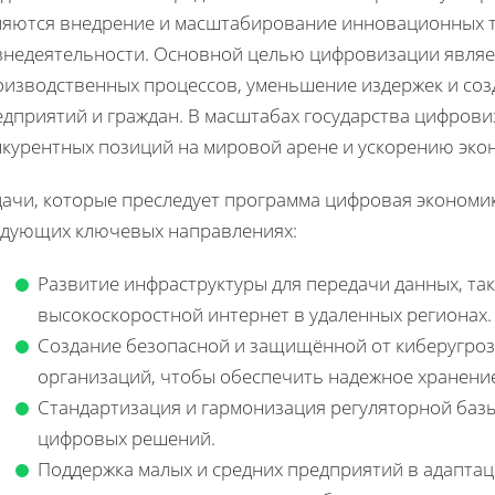
ляются внедрение и масштабирование инновационных т
знедеятельности. Основной целью цифровизации явля
оизводственных процессов, уменьшение издержек и соз
едприятий и граждан. В масштабах государства цифров
нкурентных позиций на мировой арене и ускорению экон
дачи, которые преследует программа цифровая экономи
едующих ключевых направлениях:
Развитие инфраструктуры для передачи данных, таки
высокоскоростной интернет в удаленных регионах.
Создание безопасной и защищённой от киберугроз
организаций, чтобы обеспечить надежное хранение
Стандартизация и гармонизация регуляторной баз
цифровых решений.
Поддержка малых и средних предприятий в адапта