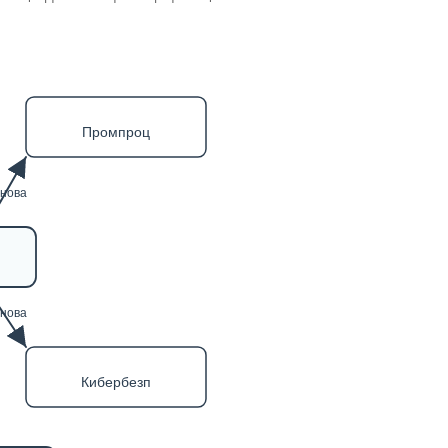
Промпроц
нова
нова
Кибербезп