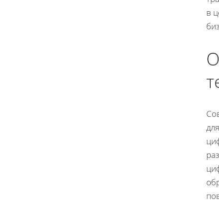
в 
биз
О
т
Со
дл
ци
ра
ци
об
по