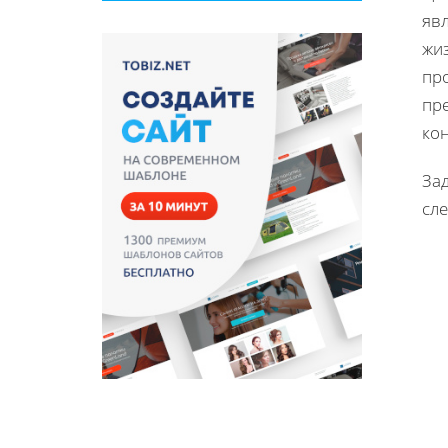
яв
жи
пр
пр
ко
За
сл