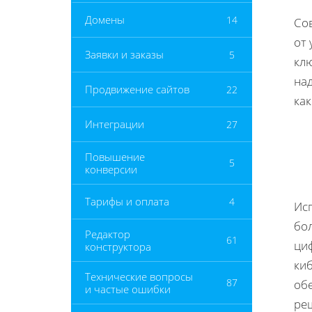
Домены
14
Со
от
Заявки и заказы
5
кл
на
Продвижение сайтов
22
ка
Интеграции
27
Повышение
5
конверсии
Тарифы и оплата
4
Ис
бо
Редактор
61
ци
конструктора
ки
Технические вопросы
87
об
и частые ошибки
реш