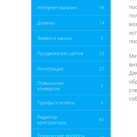
по
Интернет магазин
18
по
Домены
14
во
ис
Заявки и заказы
5
по
Продвижение сайтов
22
Ме
ви
Интеграции
27
Для
об
Повышение
5
конверсии
сп
со
Тарифы и оплата
4
Редактор
61
конструктора
Технические вопросы