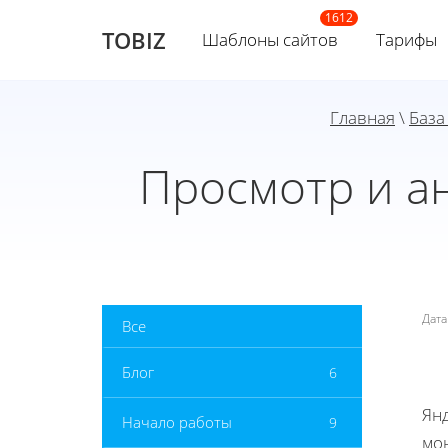
TOBIZ
Шаблоны сайтов
Тарифы
Главная
\
База
Просмотр и ан
Дат
Все
Блог
6
Ян
Начало работы
9
мо