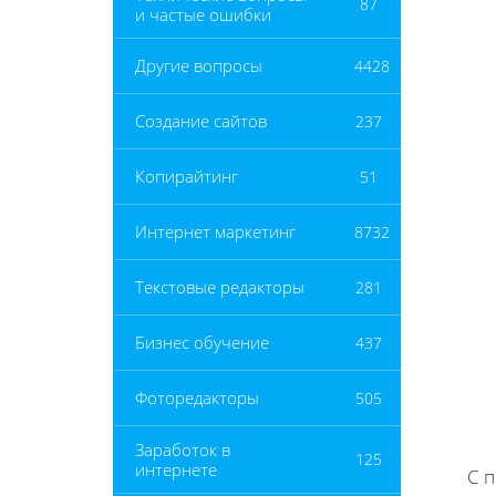
87
и частые ошибки
Другие вопросы
4428
Создание сайтов
237
Копирайтинг
51
Интернет маркетинг
8732
Текстовые редакторы
281
Бизнес обучение
437
Фоторедакторы
505
Заработок в
125
интернете
С 