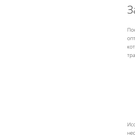
З
По
опт
ко
тр
Ис
не