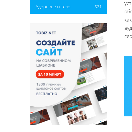
уст
Здоровье и тело
521
об
как
ау
се