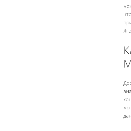
мо
чт
при
Ян
К
М
Дос
ан
кон
ме
дан