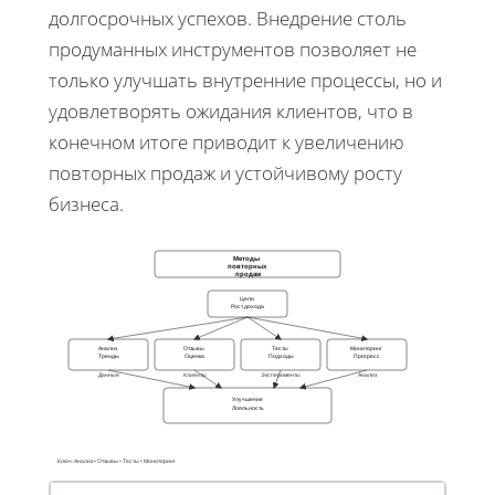
долгосрочных успехов. Внедрение столь
продуманных инструментов позволяет не
только улучшать внутренние процессы, но и
удовлетворять ожидания клиентов, что в
конечном итоге приводит к увеличению
повторных продаж и устойчивому росту
бизнеса.
Методы
повторных
продаж
Цели
Рост дохода
Анализ
Отзывы
Тесты
Мониторинг
Тренды
Оценка
Подходы
Прогресс
Данные
Клиенты
Эксперименты
Анализ
Улучшение
Лояльность
Ключ: Анализ • Отзывы • Тесты • Мониторинг