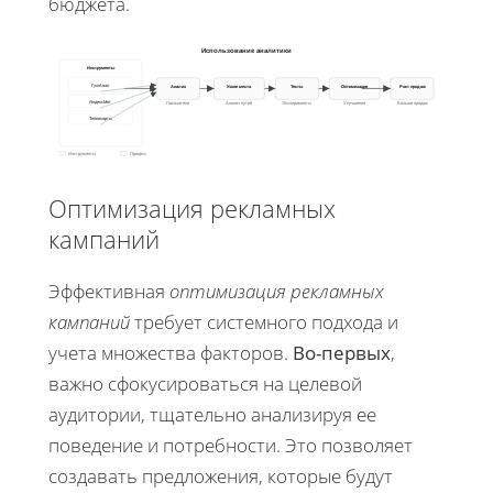
бюджета.
Использование аналитики
Инструменты
ГуглАнал
Анализ
Узкие места
Тесты
Оптимизация
Рост продаж
ЯндексМет
Показатели
Анализ путей
Эксперименты
Улучшения
Больше продаж
Теплокарты
Инструменты
Процесс
Оптимизация рекламных
кампаний
Эффективная
оптимизация рекламных
кампаний
требует системного подхода и
учета множества факторов.
Во-первых
,
важно сфокусироваться на целевой
аудитории, тщательно анализируя ее
поведение и потребности. Это позволяет
создавать предложения, которые будут