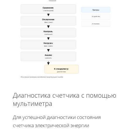
показаний
Сравнение
Причины
с квитанциями
Устройство
Отключение
фикс. показ.
Установка
Контроль
эталонный
Нагрузка
фикс. лампа
Анализ
сравнить
К специалисту
диагностика
Регулярная проверка и калибровка предотвращают ошибки
Диагностика счетчика с помощью
мультиметра
Для успешной диагностики состояния
счетчика электрической энергии