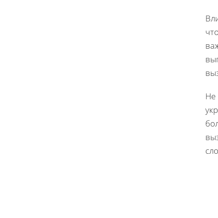
Вл
чт
важ
вы
вы
Не
ук
бо
вы
сл