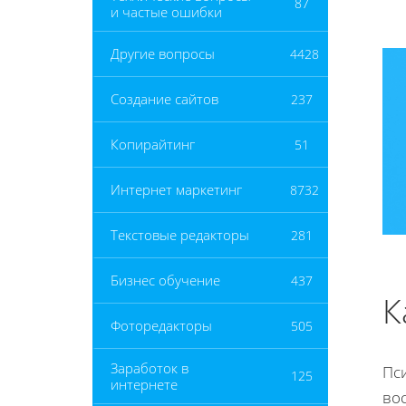
87
и частые ошибки
Другие вопросы
4428
Создание сайтов
237
Копирайтинг
51
Интернет маркетинг
8732
Текстовые редакторы
281
Бизнес обучение
437
К
Фоторедакторы
505
Заработок в
Пс
125
интернете
вос