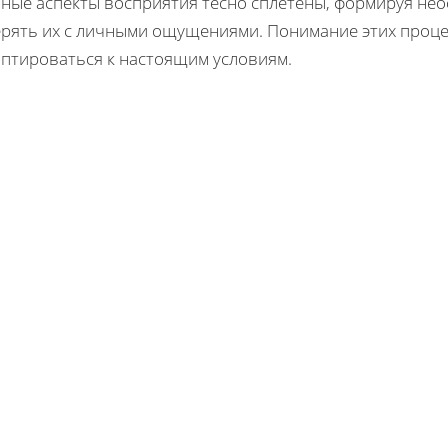
зные аспекты восприятия тесно сплетены, формируя не
ерять их с личными ощущениями. Понимание этих проце
аптироваться к настоящим условиям.