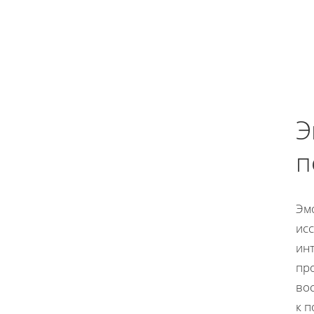
Э
п
Эм
ис
инт
пр
во
к п