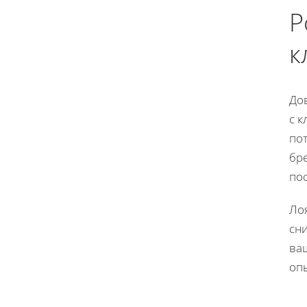
Р
к
До
с к
по
бр
по
Лоя
сни
ва
опы