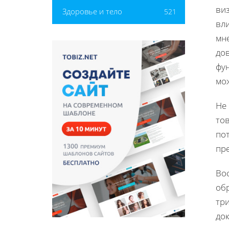
ви
Здоровье и тело
521
вл
мн
дов
фун
мо
Не 
то
по
пр
Во
об
тр
до