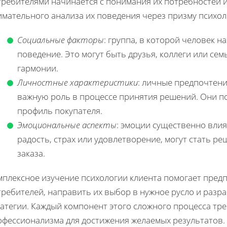
требителями начинается с понимания их потребностей и
имательного анализа их поведения через призму психол
Социальные факторы
: группа, в которой человек н
поведение. Это могут быть друзья, коллеги или сем
гармонии.
Личностные характеристики
: личные предпочтени
важную роль в процессе принятия решений. Они 
профиль покупателя.
Эмоциональные аспекты
: эмоции существенно влия
радость, страх или удовлетворение, могут стать
заказа.
мплексное изучение психологии клиента помогает пред
требителей, направить их выбор в нужное русло и разр
атегии. Каждый компонент этого сложного процесса тр
офессионализма для достижения желаемых результатов.