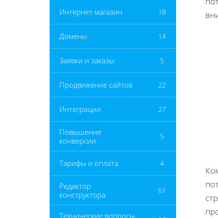
по
Интернет магазин
18
вн
Домены
14
Заявки и заказы
5
Продвижение сайтов
22
Интеграции
27
Повышение
5
конверсии
Тарифы и оплата
4
Ко
по
Редактор
61
конструктора
стр
пр
Технические вопросы