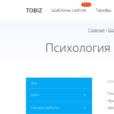
TOBIZ
Шаблоны сайтов
Тарифы
Главная
\
Ба
Психология 
Дат
Все
Пси
Блог
6
пр
пр
Начало работы
9