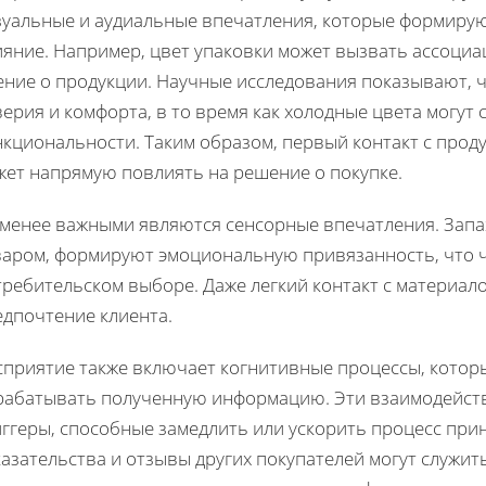
зуальные и аудиальные впечатления, которые формируют
ияние. Например, цвет упаковки может вызвать ассоци
ение о продукции. Научные исследования показывают,
ерия и комфорта, в то время как холодные цвета могут
кциональности. Таким образом, первый контакт с проду
жет напрямую повлиять на решение о покупке.
менее важными являются сенсорные впечатления. Запахи
варом, формируют эмоциональную привязанность, что ч
требительском выборе. Даже легкий контакт с материал
едпочтение клиента.
сприятие также включает когнитивные процессы, котор
рабатывать полученную информацию. Эти взаимодейст
иггеры, способные замедлить или ускорить процесс пр
казательства и отзывы других покупателей могут служи