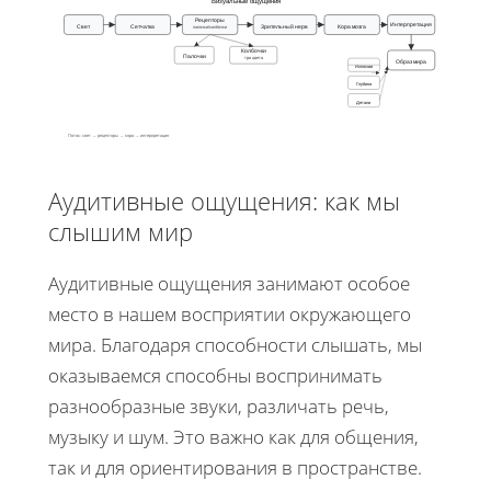
Визуальные ощущения
Рецепторы
Интерпретация
Свет
Сетчатка
Зрительный нерв
Кора мозга
палочки/колбочки
Колбочки
Палочки
три цвета
Образ мира
Иллюзии
Глубина
Детали
Поток: свет → рецепторы → кора → интерпретация
Аудитивные ощущения: как мы
слышим мир
Аудитивные ощущения занимают особое
место в нашем восприятии окружающего
мира. Благодаря способности слышать, мы
оказываемся способны воспринимать
разнообразные звуки, различать речь,
музыку и шум. Это важно как для общения,
так и для ориентирования в пространстве.