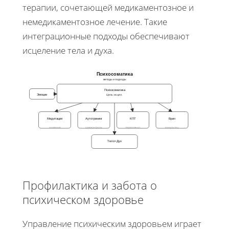
терапии, сочетающей медикаментозное и
немедикаментозное лечение. Такие
интеграционные подходы обеспечивают
исцеление тела и духа.
Психосоматика
методы и подходы
Психосоматика
Эмоции
Цель: исцел.
Медитация
Аутотренинг
КПТ
Врач
снижение
самоконтроль
переосмысл.
консультац.
Тело+Дух
Профилактика и забота о
психическом здоровье
Управление психическим здоровьем играет