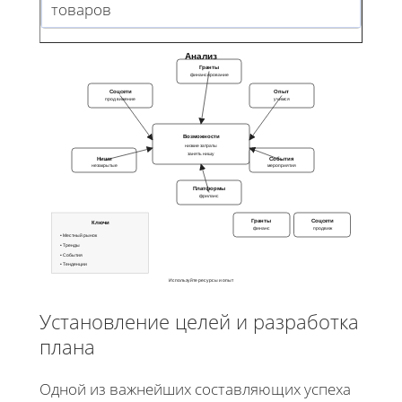
товаров
Анализ
Гранты
финансирование
Соцсети
Опыт
продвижение
учимся
Возможности
низкие затраты
занять нишу
Ниши
События
незакрытые
мероприятия
Платформы
фриланс
Гранты
Соцсети
Ключи
финанс
продвиж
• Местный рынок
• Тренды
• События
• Тенденции
Используйте ресурсы и опыт
Установление целей и разработка
плана
Одной из важнейших составляющих успеха