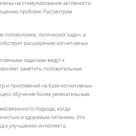
авлены на стимулирование активности
решению проблем. Рассмотрим
 головоломок, логических задач, а
особствует расширению когнитивных
итивными задачами ведут к
озволяет заметить положительные
р и приложений на базе когнитивных
оцесс обучения более увлекательным.
мосвязанного подхода, когда
вностью и здоровым питанием. Это
д к улучшению интеллекта,