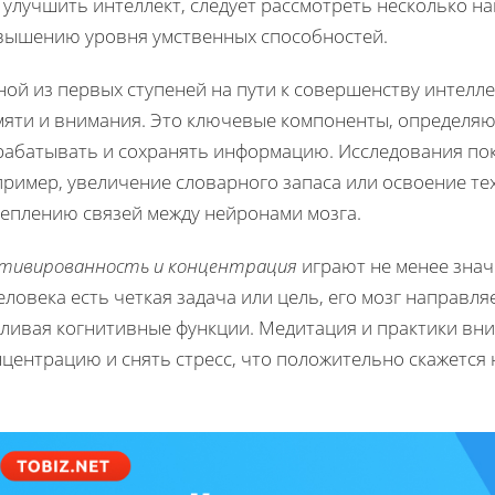
к улучшить интеллект, следует рассмотреть несколько 
вышению уровня умственных способностей.
ой из первых ступеней на пути к совершенству интелле
мяти и внимания. Это ключевые компоненты, определя
рабатывать и сохранять информацию. Исследования пок
пример, увеличение словарного запаса или освоение те
реплению связей между нейронами мозга.
тивированность и концентрация
играют не менее знач
еловека есть четкая задача или цель, его мозг направл
иливая когнитивные функции. Медитация и практики вн
центрацию и снять стресс, что положительно скажется 