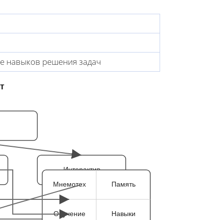
е навыков решения задач
т
Интерактив
Мнемотех
Память
Обучение
Навыки