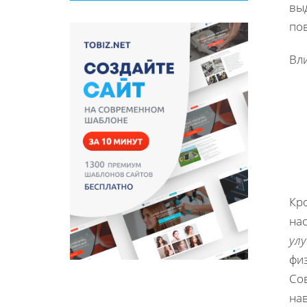
вы
пов
Вл
Кр
на
ул
физ
Со
на