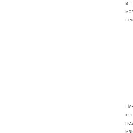
в 
мо
не
Не
ко
по
ма