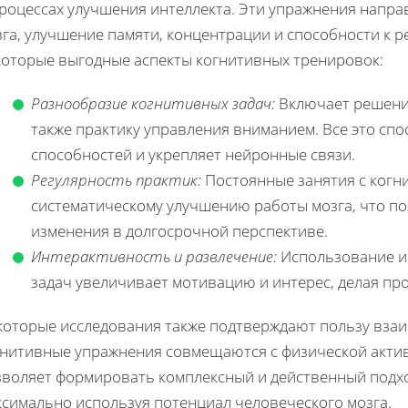
процессах улучшения интеллекта. Эти упражнения напр
зга, улучшение памяти, концентрации и способности к 
которые выгодные аспекты когнитивных тренировок:
Разнообразие когнитивных задач:
Включает решение
также практику управления вниманием. Все это сп
способностей и укрепляет нейронные связи.
Регулярность практик:
Постоянные занятия с когн
систематическому улучшению работы мозга, что п
изменения в долгосрочной перспективе.
Интерактивность и развлечение:
Использование иг
задач увеличивает мотивацию и интерес, делая пр
которые исследования также подтверждают пользу взаи
гнитивные упражнения совмещаются с физической акти
зволяет формировать комплексный и действенный подхо
ксимально используя потенциал человеческого мозга.