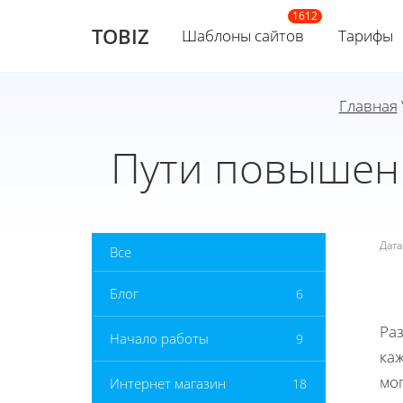
TOBIZ
Шаблоны сайтов
Тарифы
Главная
Пути повышени
Дат
Все
Блог
6
Раз
Начало работы
9
ка
мог
Интернет магазин
18