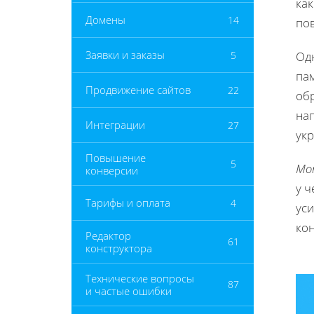
ка
Домены
14
по
Заявки и заказы
5
Одн
па
Продвижение сайтов
22
об
на
Интеграции
27
ук
Повышение
5
Мо
конверсии
у ч
Тарифы и оплата
4
ус
кон
Редактор
61
конструктора
Технические вопросы
87
и частые ошибки