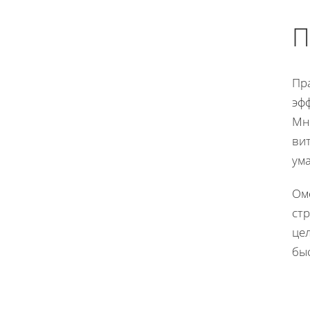
П
Пр
эф
Мн
ви
ума
Ом
стр
це
бы