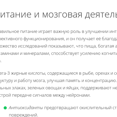
итание и мозговая деятел
авильное питание играет важную роль в улучшении инте
фективного функционирования, и он получает её благо
ожество исследований показывают, что пища, богатая 
таминами и минералами, способствует усилению когни
.
ега-3 жирные кислоты, содержащиеся в рыбе, орехах и 
уктуру и работу мозга, улучшая память и концентраци
льных злаках, зеленых овощах и яйцах, поддерживают н
строй передаче сигналов между нейронами.
Антиоксиданты
предотвращают окислительный стр
повреждений.