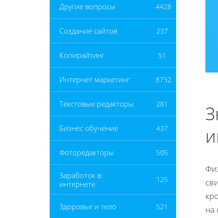
Другие вопросы
4428
Создание сайтов
237
Копирайтинг
51
Интернет маркетинг
8732
Текстовые редакторы
281
З
Бизнес обучение
437
и
Фоторедакторы
505
Физ
Заработок в
125
св
интернете
кр
Здоровье и тело
521
на