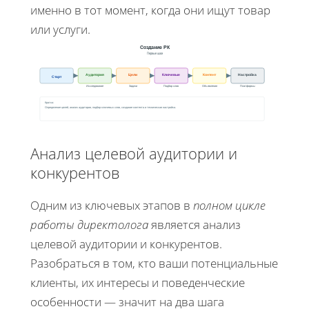
именно в тот момент, когда они ищут товар
или услуги.
Создание РК
Первые шаги
Аудитория
Цели
Ключевые
Контент
Настройка
Старт
Исследование
Задачи
Подбор слов
Объявления
Платформы
Кратко:
Определение целей, анализ аудитории, подбор ключевых слов, создание контента и техническая настройка.
Анализ целевой аудитории и
конкурентов
Одним из ключевых этапов в
полном цикле
работы директолога
является анализ
целевой аудитории и конкурентов.
Разобраться в том, кто ваши потенциальные
клиенты, их интересы и поведенческие
особенности — значит на два шага