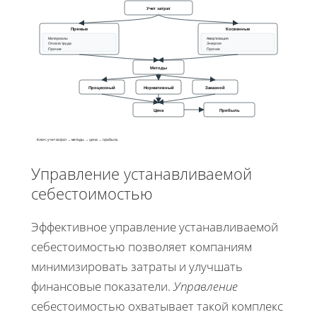
Учет затрат
Прямые
Косвенные
Материалы
Амортизация
Оплата труда
Энергия
Прочие
Прочие
Методы
Процессный
Нормативный
Заказной
Цена
Прибыль
Ключ: учет затрат → методы → цена → прибыль
Управление устанавливаемой
себестоимостью
Эффективное управление устанавливаемой
себестоимостью позволяет компаниям
минимизировать затраты и улучшать
финансовые показатели.
Управление
себестоимостью охватывает такой комплекс