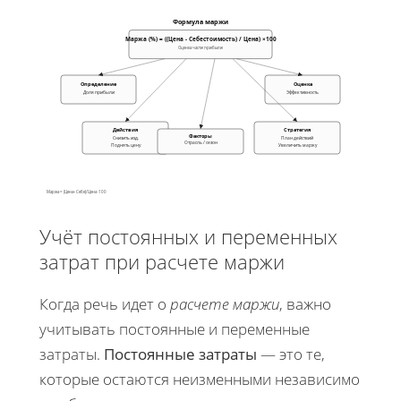
Формула маржи
Маржа (%) = ((Цена - Себестоимость) / Цена) ×100
Оценка части прибыли
Определение
Оценка
Доля прибыли
Эффективность
Действия
Стратегия
Факторы
Снизить изд.
План действий
Отрасль / сезон
Поднять цену
Увеличить маржу
Маржа = (Цена−Себе)/Цена ·100
Учёт постоянных и переменных
затрат при расчете маржи
Когда речь идет о
расчете маржи
, важно
учитывать постоянные и переменные
затраты.
Постоянные затраты
— это те,
которые остаются неизменными независимо