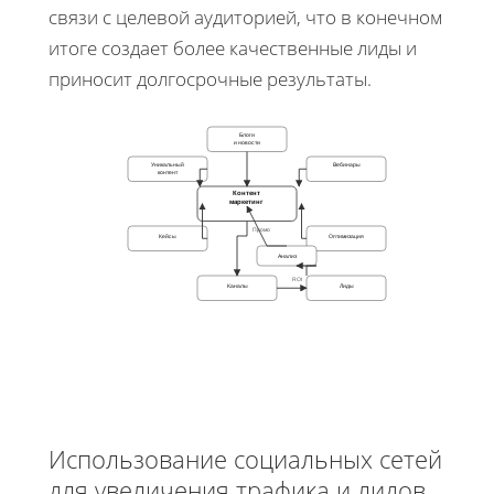
связи с целевой аудиторией, что в конечном
итоге создает более качественные лиды и
приносит долгосрочные результаты.
Контент
Блоги
и новости
маркетинг
Уникальный
Вебинары
контент
Контент
маркетинг
Промо
Кейсы
Оптимизация
Анализ
ROI
Каналы
Лиды
Использование социальных сетей
для увеличения трафика и лидов